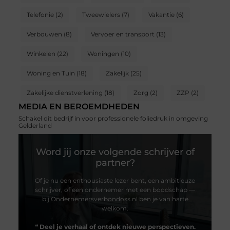
Telefonie
(2)
Tweewielers
(7)
Vakantie
(6)
Verbouwen
(8)
Vervoer en transport
(13)
Winkelen
(22)
Woningen
(10)
Woning en Tuin
(18)
Zakelijk
(25)
Zakelijke dienstverlening
(18)
Zorg
(2)
ZZP
(2)
MEDIA EN BEROEMDHEDEN
Schakel dit bedrijf in voor professionele foliedruk in omgeving
Gelderland
Word jij onze volgende schrijver of
partner?
Of je nu een enthousiaste lezer bent, een ambitieuze
schrijver, of een ondernemer met een boodschap —
bij Ondernemersverbondoss.nl ben je van harte
welkom.
❝
Deel je verhaal of ontdek nieuwe perspectieven.