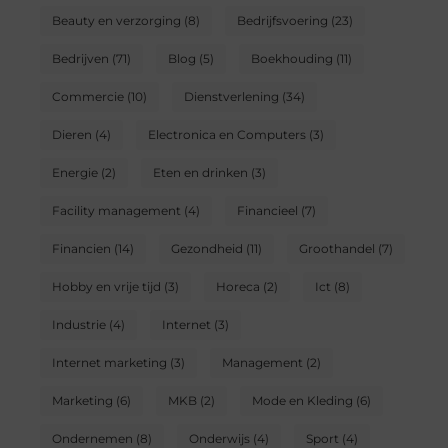
Beauty en verzorging
(8)
Bedrijfsvoering
(23)
Bedrijven
(71)
Blog
(5)
Boekhouding
(11)
Commercie
(10)
Dienstverlening
(34)
Dieren
(4)
Electronica en Computers
(3)
Energie
(2)
Eten en drinken
(3)
Facility management
(4)
Financieel
(7)
Financien
(14)
Gezondheid
(11)
Groothandel
(7)
Hobby en vrije tijd
(3)
Horeca
(2)
Ict
(8)
Industrie
(4)
Internet
(3)
Internet marketing
(3)
Management
(2)
Marketing
(6)
MKB
(2)
Mode en Kleding
(6)
Ondernemen
(8)
Onderwijs
(4)
Sport
(4)