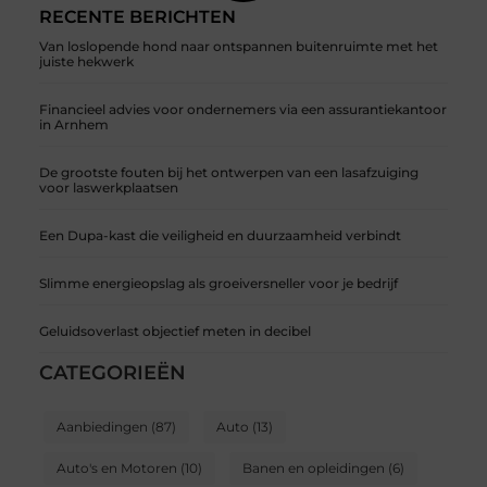
RECENTE BERICHTEN
Van loslopende hond naar ontspannen buitenruimte met het
juiste hekwerk
Financieel advies voor ondernemers via een assurantiekantoor
in Arnhem
De grootste fouten bij het ontwerpen van een lasafzuiging
voor laswerkplaatsen
Een Dupa-kast die veiligheid en duurzaamheid verbindt
Slimme energieopslag als groeiversneller voor je bedrijf
Geluidsoverlast objectief meten in decibel
CATEGORIEËN
Aanbiedingen
(87)
Auto
(13)
Auto's en Motoren
(10)
Banen en opleidingen
(6)