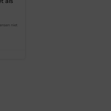
t als
mensen niet