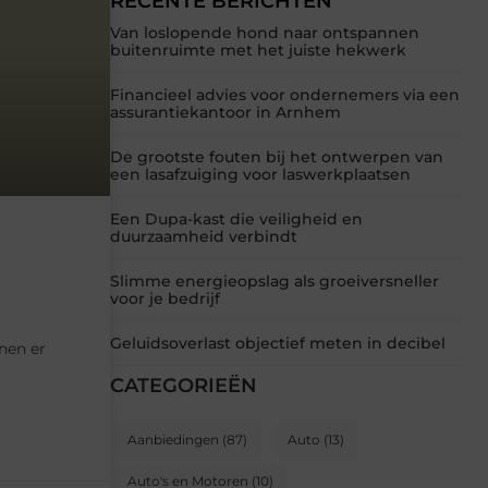
RECENTE BERICHTEN
Van loslopende hond naar ontspannen
buitenruimte met het juiste hekwerk
Financieel advies voor ondernemers via een
assurantiekantoor in Arnhem
De grootste fouten bij het ontwerpen van
een lasafzuiging voor laswerkplaatsen
Een Dupa-kast die veiligheid en
duurzaamheid verbindt
Slimme energieopslag als groeiversneller
voor je bedrijf
Geluidsoverlast objectief meten in decibel
nnen er
CATEGORIEËN
Aanbiedingen
(87)
Auto
(13)
Auto's en Motoren
(10)