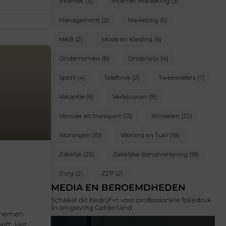
Internet
(3)
Internet marketing
(3)
Management
(2)
Marketing
(6)
MKB
(2)
Mode en Kleding
(6)
Ondernemen
(8)
Onderwijs
(4)
Sport
(4)
Telefonie
(2)
Tweewielers
(7)
Vakantie
(6)
Verbouwen
(8)
Vervoer en transport
(13)
Winkelen
(22)
Woningen
(10)
Woning en Tuin
(18)
Zakelijk
(25)
Zakelijke dienstverlening
(18)
Zorg
(2)
ZZP
(2)
MEDIA EN BEROEMDHEDEN
Schakel dit bedrijf in voor professionele foliedruk
in omgeving Gelderland
rnemen
eft. Het