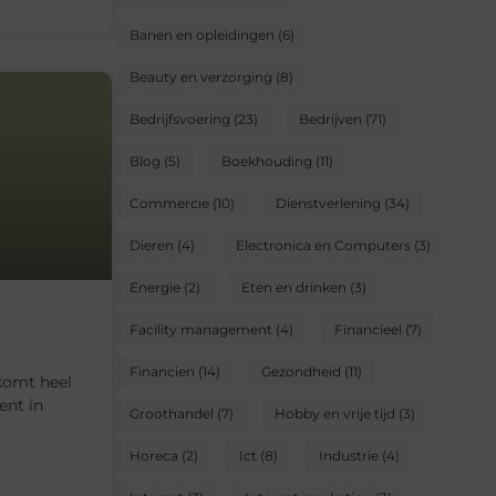
Banen en opleidingen
(6)
Beauty en verzorging
(8)
Bedrijfsvoering
(23)
Bedrijven
(71)
Blog
(5)
Boekhouding
(11)
Commercie
(10)
Dienstverlening
(34)
Dieren
(4)
Electronica en Computers
(3)
Energie
(2)
Eten en drinken
(3)
Facility management
(4)
Financieel
(7)
Financien
(14)
Gezondheid
(11)
 komt heel
ent in
Groothandel
(7)
Hobby en vrije tijd
(3)
Horeca
(2)
Ict
(8)
Industrie
(4)