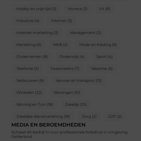
Hobby en vrije tijd
(3)
Horeca
(2)
Ict
(8)
Industrie
(4)
Internet
(3)
Internet marketing
(3)
Management
(2)
Marketing
(6)
MKB
(2)
Mode en Kleding
(6)
Ondernemen
(8)
Onderwijs
(4)
Sport
(4)
Telefonie
(2)
Tweewielers
(7)
Vakantie
(6)
Verbouwen
(8)
Vervoer en transport
(13)
Winkelen
(22)
Woningen
(10)
Woning en Tuin
(18)
Zakelijk
(25)
Zakelijke dienstverlening
(18)
Zorg
(2)
ZZP
(2)
MEDIA EN BEROEMDHEDEN
Schakel dit bedrijf in voor professionele foliedruk in omgeving
Gelderland