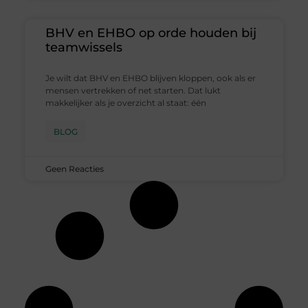
BHV en EHBO op orde houden bij
teamwissels
Je wilt dat BHV en EHBO blijven kloppen, ook als er
mensen vertrekken of net starten. Dat lukt
makkelijker als je overzicht al staat: één
BLOG
Geen Reacties