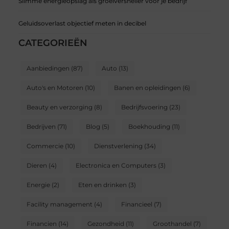
Slimme energieopslag als groeiversneller voor je bedrijf
Geluidsoverlast objectief meten in decibel
CATEGORIEËN
Aanbiedingen
(87)
Auto
(13)
Auto's en Motoren
(10)
Banen en opleidingen
(6)
Beauty en verzorging
(8)
Bedrijfsvoering
(23)
Bedrijven
(71)
Blog
(5)
Boekhouding
(11)
Commercie
(10)
Dienstverlening
(34)
Dieren
(4)
Electronica en Computers
(3)
Energie
(2)
Eten en drinken
(3)
Facility management
(4)
Financieel
(7)
Financien
(14)
Gezondheid
(11)
Groothandel
(7)