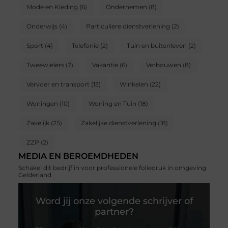
Mode en Kleding
(6)
Ondernemen
(8)
Onderwijs
(4)
Particuliere dienstverlening
(2)
Sport
(4)
Telefonie
(2)
Tuin en buitenleven
(2)
Tweewielers
(7)
Vakantie
(6)
Verbouwen
(8)
Vervoer en transport
(13)
Winkelen
(22)
Woningen
(10)
Woning en Tuin
(18)
Zakelijk
(25)
Zakelijke dienstverlening
(18)
ZZP
(2)
MEDIA EN BEROEMDHEDEN
Schakel dit bedrijf in voor professionele foliedruk in omgeving
Gelderland
Word jij onze volgende schrijver of
partner?