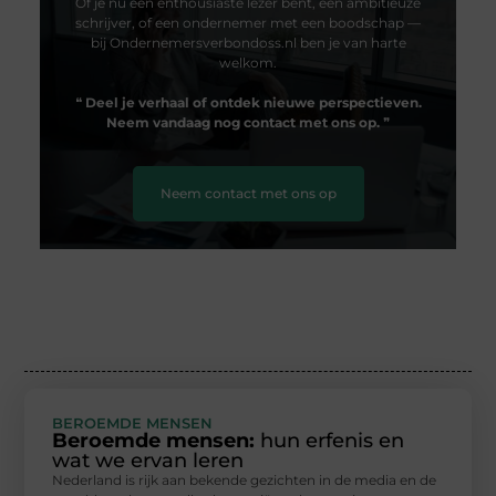
Of je nu een enthousiaste lezer bent, een ambitieuze
schrijver, of een ondernemer met een boodschap —
bij Ondernemersverbondoss.nl ben je van harte
welkom.
❝
Deel je verhaal of ontdek nieuwe perspectieven.
Neem vandaag nog contact met ons op.
❞
Neem contact met ons op
BEROEMDE MENSEN
Beroemde mensen:
hun erfenis en
wat we ervan leren
Nederland is rijk aan bekende gezichten in de media en de