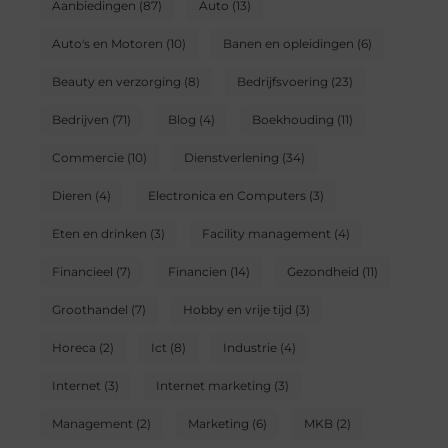
Aanbiedingen
(87)
Auto
(13)
Auto's en Motoren
(10)
Banen en opleidingen
(6)
Beauty en verzorging
(8)
Bedrijfsvoering
(23)
Bedrijven
(71)
Blog
(4)
Boekhouding
(11)
Commercie
(10)
Dienstverlening
(34)
Dieren
(4)
Electronica en Computers
(3)
Eten en drinken
(3)
Facility management
(4)
Financieel
(7)
Financien
(14)
Gezondheid
(11)
Groothandel
(7)
Hobby en vrije tijd
(3)
Horeca
(2)
Ict
(8)
Industrie
(4)
Internet
(3)
Internet marketing
(3)
Management
(2)
Marketing
(6)
MKB
(2)