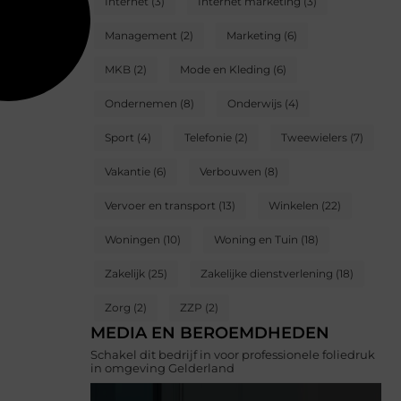
Internet
(3)
Internet marketing
(3)
Management
(2)
Marketing
(6)
MKB
(2)
Mode en Kleding
(6)
Ondernemen
(8)
Onderwijs
(4)
Sport
(4)
Telefonie
(2)
Tweewielers
(7)
Vakantie
(6)
Verbouwen
(8)
Vervoer en transport
(13)
Winkelen
(22)
Woningen
(10)
Woning en Tuin
(18)
Zakelijk
(25)
Zakelijke dienstverlening
(18)
Zorg
(2)
ZZP
(2)
MEDIA EN BEROEMDHEDEN
Schakel dit bedrijf in voor professionele foliedruk
in omgeving Gelderland