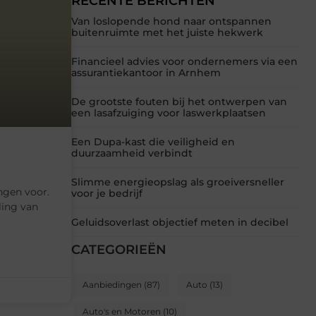
RECENTE BERICHTEN
Van loslopende hond naar ontspannen
buitenruimte met het juiste hekwerk
Financieel advies voor ondernemers via een
assurantiekantoor in Arnhem
De grootste fouten bij het ontwerpen van
een lasafzuiging voor laswerkplaatsen
Een Dupa-kast die veiligheid en
duurzaamheid verbindt
Slimme energieopslag als groeiversneller
ingen voor.
voor je bedrijf
ling van
Geluidsoverlast objectief meten in decibel
CATEGORIEËN
Aanbiedingen
(87)
Auto
(13)
Auto's en Motoren
(10)