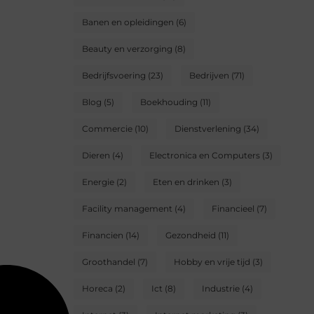
Banen en opleidingen
(6)
Beauty en verzorging
(8)
Bedrijfsvoering
(23)
Bedrijven
(71)
Blog
(5)
Boekhouding
(11)
Commercie
(10)
Dienstverlening
(34)
Dieren
(4)
Electronica en Computers
(3)
Energie
(2)
Eten en drinken
(3)
Facility management
(4)
Financieel
(7)
Financien
(14)
Gezondheid
(11)
Groothandel
(7)
Hobby en vrije tijd
(3)
Horeca
(2)
Ict
(8)
Industrie
(4)