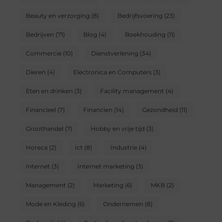
Beauty en verzorging
(8)
Bedrijfsvoering
(23)
Bedrijven
(71)
Blog
(4)
Boekhouding
(11)
Commercie
(10)
Dienstverlening
(34)
Dieren
(4)
Electronica en Computers
(3)
Eten en drinken
(3)
Facility management
(4)
Financieel
(7)
Financien
(14)
Gezondheid
(11)
Groothandel
(7)
Hobby en vrije tijd
(3)
Horeca
(2)
Ict
(8)
Industrie
(4)
Internet
(3)
Internet marketing
(3)
Management
(2)
Marketing
(6)
MKB
(2)
Mode en Kleding
(6)
Ondernemen
(8)