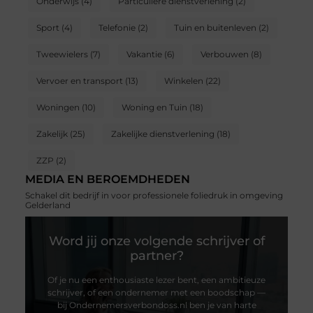
Onderwijs
(4)
Particuliere dienstverlening
(2)
Sport
(4)
Telefonie
(2)
Tuin en buitenleven
(2)
Tweewielers
(7)
Vakantie
(6)
Verbouwen
(8)
Vervoer en transport
(13)
Winkelen
(22)
Woningen
(10)
Woning en Tuin
(18)
Zakelijk
(25)
Zakelijke dienstverlening
(18)
ZZP
(2)
MEDIA EN BEROEMDHEDEN
Schakel dit bedrijf in voor professionele foliedruk in omgeving
Gelderland
Word jij onze volgende schrijver of
partner?
Of je nu een enthousiaste lezer bent, een ambitieuze
schrijver, of een ondernemer met een boodschap —
bij Ondernemersverbondoss.nl ben je van harte