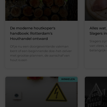
De moderne houtkoper's
Alles wat
handboek: Rotterdam's
Slagers 
Houthandel ontward
Slagers zij
van vlees, 
Of je nu een doorgewinterde vakman
belangrijk
bent of een beginnende doe-het-zelver
met grootse plannen, de aanschaf van
hout is een
WINKELEN