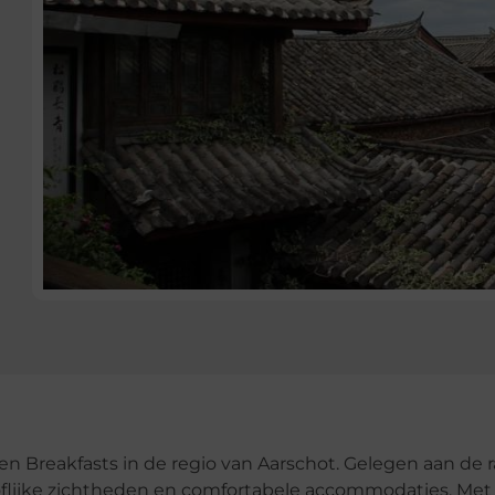
en Breakfasts in de regio van Aarschot. Gelegen aan de 
ooflijke zichtheden en comfortabele accommodaties. Met