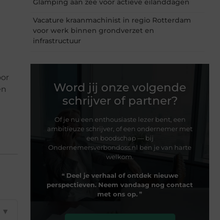
Glamping aan zee voor actieve eilanddagen
Vacature kraanmachinist in regio Rotterdam
voor werk binnen grondverzet en
infrastructuur
oor
Word jij onze volgende
en
schrijver of partner?
Of je nu een enthousiaste lezer bent, een
ambitieuze schrijver, of een ondernemer met
een boodschap — bij
Ondernemersverbondoss.nl ben je van harte
welkom.
❝
Deel je verhaal of ontdek nieuwe
perspectieven. Neem vandaag nog contact
met ons op.
❞
▼