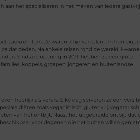
ich aan het specialiseren in het maken van iedere gastvri
el, Laura en Tom. Ze waren altijd van plan om hun eigen
at ze dat deden. Na enkele reizen rond de wereld, kwame
enden. Sinds de opening in 2011, hebben ze een grote
amilies, koppels, groepen, jongeren en buitenlandse
even heerlijk als vers is. Elke dag serveren ze een vers b
eciale diëten zoals veganistisch, glutenvrij, vegetarisch
eten van het ontbijt. Naast het uitgebreide ontbijt dat b
jt beschikbaar voor degenen die het buiten willen geniet