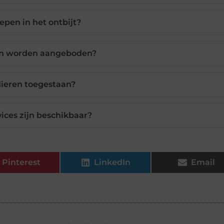
epen in het ontbijt?
ten worden aangeboden?
sdieren toegestaan?
vices zijn beschikbaar?
Pinterest
LinkedIn
Email