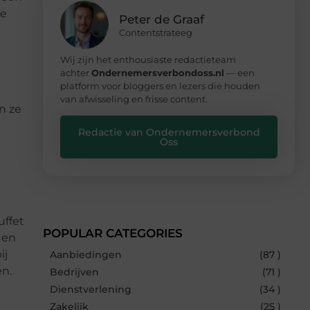
je
Peter de Graaf
Contentstrateeg
Wij zijn het enthousiaste redactieteam
achter
Ondernemersverbondoss.nl
— een
platform voor bloggers en lezers die houden
van afwisseling en frisse content.
n ze
Redactie van Ondernemersverbond
Oss
uffet
POPULAR CATEGORIES
 en
ij
Aanbiedingen
(87 )
en.
Bedrijven
(71 )
Dienstverlening
(34 )
Zakelijk
(25 )