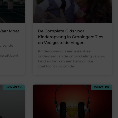
Waar Moet
De Complete Gids voor
Kinderopvang in Groningen: Tips
en Veelgestelde Vragen
uisende
n
Kinderopvang is een essentieel
gje uit bent
onderdeel van de ontwikkeling van uw
kind en het kan een behoorlijke
zoektocht zijn om de
WINKELEN
WINKELEN