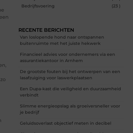
Bedrijfsvoering
(23 )
ne
 een
RECENTE BERICHTEN
Van loslopende hond naar ontspannen
buitenruimte met het juiste hekwerk
Financieel advies voor ondernemers via een
assurantiekantoor in Arnhem
en,
De grootste fouten bij het ontwerpen van een
lasafzuiging voor laswerkplaatsen
 zo
Een Dupa-kast die veiligheid en duurzaamheid
verbindt
Slimme energieopslag als groeiversneller voor
je bedrijf
n
Geluidsoverlast objectief meten in decibel