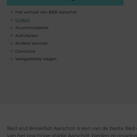
Het verhaal van B&B Aarschot
Ontbijt
Accommodaties
Activiteiten
Andere services
Conclusie
Veelgestelde vragen
Bed and Breakfast Aarschot is een van de beste Bed 
van het prachtige stadje Aarschot, bieden ze ongel