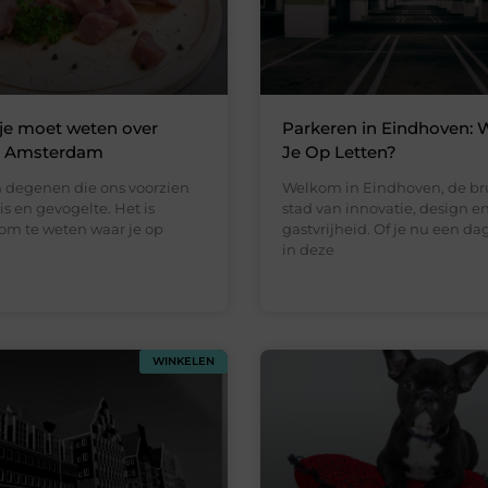
 je moet weten over
Parkeren in Eindhoven: 
in Amsterdam
Je Op Letten?
n degenen die ons voorzien
Welkom in Eindhoven, de br
vis en gevogelte. Het is
stad van innovatie, design e
 om te weten waar je op
gastvrijheid. Of je nu een da
in deze
WINKELEN