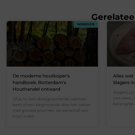
Gerelatee
WINKELEN
De moderne houtkoper's
Alles wat
handboek: Rotterdam's
Slagers 
Houthandel ontward
Slagers zij
van vlees, 
Of je nu een doorgewinterde vakman
belangrijk
bent of een beginnende doe-het-zelver
met grootse plannen, de aanschaf van
hout is een