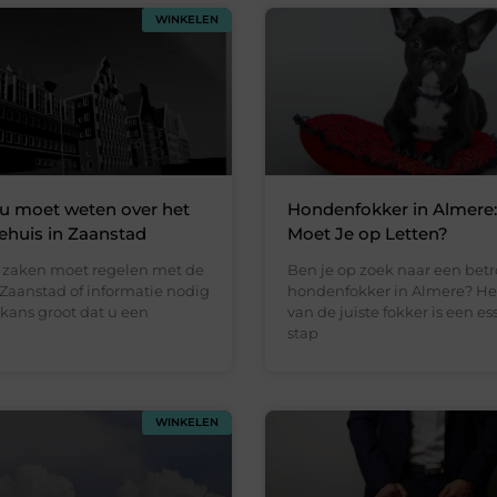
WINKELEN
 u moet weten over het
Hondenfokker in Almere
huis in Zaanstad
Moet Je op Letten?
zaken moet regelen met de
Ben je op zoek naar een bet
aanstad of informatie nodig
hondenfokker in Almere? He
e kans groot dat u een
van de juiste fokker is een es
stap
WINKELEN