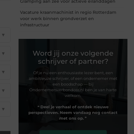
Glamping aan zee voor actieve eilanddagen
Vacature kraanmachinist in regio Rotterdam
voor werk binnen grondverzet en
infrastructuur
▼
Word jij onze volgende
▼
schrijver of partner?
▼
Of je nu een enthousiaste lezer bent, een
ambitieuze schrijver, of een ondernemer met
een boodschap — bij
Ondernemersverbondoss.nl ben je van harte
▼
welkom.
❝
Deel je verhaal of ontdek nieuwe
▼
perspectieven. Neem vandaag nog contact
met ons op.
❞