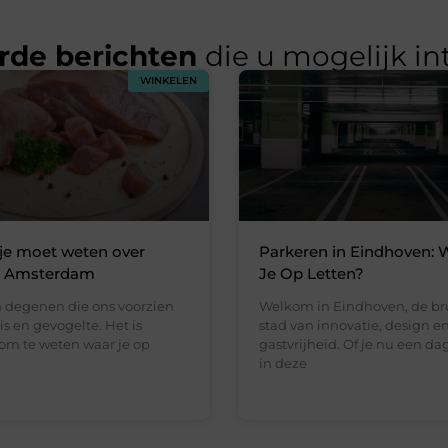
rde berichten
die u mogelijk in
WINKELEN
 je moet weten over
Parkeren in Eindhoven: 
in Amsterdam
Je Op Letten?
n degenen die ons voorzien
Welkom in Eindhoven, de br
vis en gevogelte. Het is
stad van innovatie, design e
 om te weten waar je op
gastvrijheid. Of je nu een da
in deze