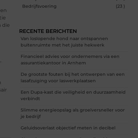
Bedrijfsvoering
(23 )
 en
tie
n die
RECENTE BERICHTEN
Van loslopende hond naar ontspannen
buitenruimte met het juiste hekwerk
Financieel advies voor ondernemers via een
,
assurantiekantoor in Arnhem
De grootste fouten bij het ontwerpen van een
lasafzuiging voor laswerkplaatsen
n
air
Een Dupa-kast die veiligheid en duurzaamheid
verbindt
Slimme energieopslag als groeiversneller voor
je bedrijf
Geluidsoverlast objectief meten in decibel