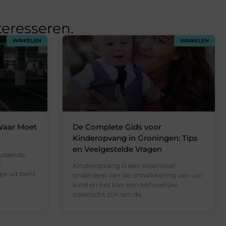
teresseren.
WINKELEN
WINKELEN
Waar Moet
De Complete Gids voor
Kinderopvang in Groningen: Tips
en Veelgestelde Vragen
uisende
n
Kinderopvang is een essentieel
gje uit bent
onderdeel van de ontwikkeling van uw
kind en het kan een behoorlijke
zoektocht zijn om de