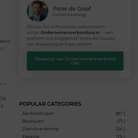
Peter de Graaf
Contentstrateeg
Wij zijn het enthousiaste redactieteam
achter
Ondernemersverbondoss.nl
— een
platform voor bloggers en lezers die houden
jdens
van afwisseling en frisse content.
n.
Redactie van Ondernemersverbond
Oss
o +
Elk
POPULAR CATEGORIES
ts
Aanbiedingen
(87 )
Bedrijven
(71 )
Dienstverlening
(34 )
Zakelijk
(25 )