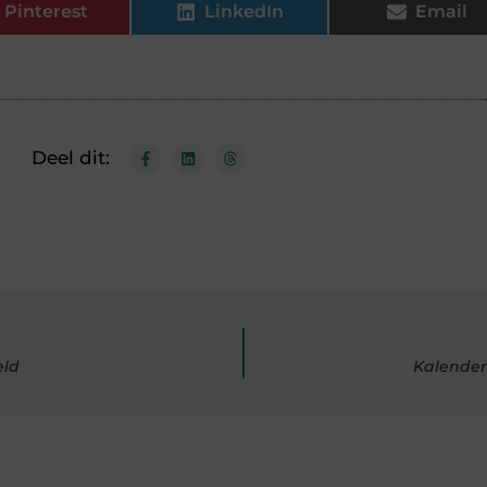
Pinterest
LinkedIn
Email
Deel dit:
eld
Kalenders