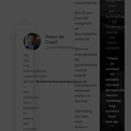
ondernemer
laswerkplaatsen
met
een
Een Dupa-
boodschap
kast die
— bij
veiligheid
Ondernemersv
en
ben je
duurzaamheid
Peter de
van
verbindt
Graaf
harte
Contentstrateeg
welkom.
Slimme
energieopslag
Wij
❝
Deel
als
zijn
je
groeiversneller
het
verhaal
voor je
enthousiaste
of
bedrijf
redactieteam
ontdek
achter
Ondernemersverbondoss.nl
nieuwe
Geluidsoverlast
—
perspectieven
objectief
een
Neem
meten in
platform
vandaag
decibel
voor
nog
bloggers
Glamping
contact
en
aan zee
met
lezers
voor
ons op.
die
actieve
❞
houden