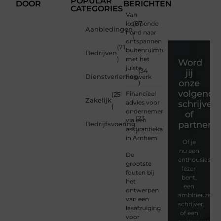
POPULAR
DOOR
BERICHTEN
CATEGORIES
Van
loslopende
(87
Aanbiedingen
hond naar
)
ontspannen
(71
buitenruimte
Bedrijven
)
met het
Word
juiste
(34
jij
Dienstverlening
hekwerk
onze
)
volgende
Financieel
(25
Zakelijk
advies voor
schrijver
)
ondernemers
of
(23
via een
partner?
Bedrijfsvoering
assurantiekantoor
)
in Arnhem
Of je
nu een
De
enthousiaste
grootste
lezer
fouten bij
bent,
het
een
ontwerpen
ambitieuze
van een
schrijver,
lasafzuiging
of een
voor