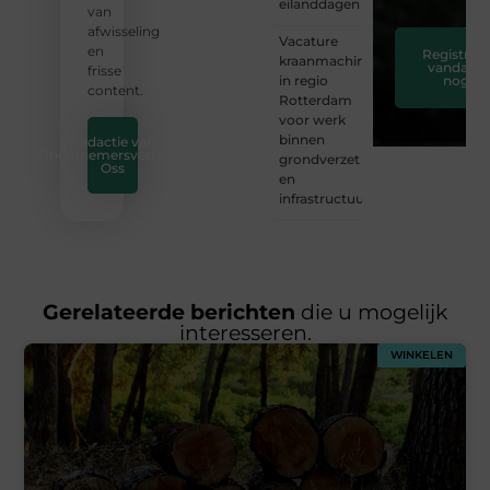
eilanddagen
van
afwisseling
Vacature
en
Registreer
kraanmachinist
vandaag
frisse
in regio
nog
content.
Rotterdam
voor werk
binnen
Redactie van
Ondernemersverbond
grondverzet
Oss
en
infrastructuur
Gerelateerde berichten
die u mogelijk
interesseren.
WINKELEN