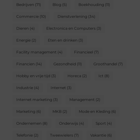
Bedrijven
(71)
Blog
(5)
Boekhouding
(11)
Commercie
(10)
Dienstverlening
(34)
Dieren
(4)
Electronica en Computers
(3)
Energie
(2)
Eten en drinken
(3)
Facility management
(4)
Financieel
(7)
Financien
(14)
Gezondheid
(11)
Groothandel
(7)
Hobby en vrije tijd
(3)
Horeca
(2)
Ict
(8)
Industrie
(4)
Internet
(3)
Internet marketing
(3)
Management
(2)
Marketing
(6)
MKB
(2)
Mode en Kleding
(6)
Ondernemen
(8)
Onderwijs
(4)
Sport
(4)
Telefonie
(2)
Tweewielers
(7)
Vakantie
(6)