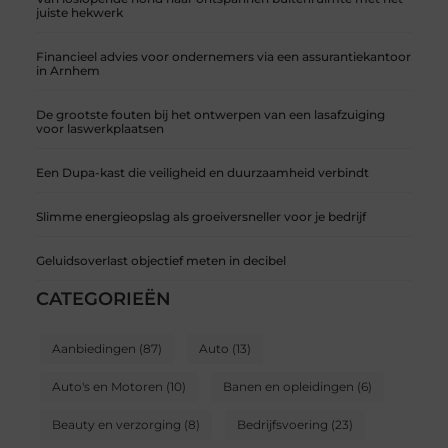
juiste hekwerk
Financieel advies voor ondernemers via een assurantiekantoor
in Arnhem
De grootste fouten bij het ontwerpen van een lasafzuiging
voor laswerkplaatsen
Een Dupa-kast die veiligheid en duurzaamheid verbindt
Slimme energieopslag als groeiversneller voor je bedrijf
Geluidsoverlast objectief meten in decibel
CATEGORIEËN
Aanbiedingen
(87)
Auto
(13)
Auto's en Motoren
(10)
Banen en opleidingen
(6)
Beauty en verzorging
(8)
Bedrijfsvoering
(23)