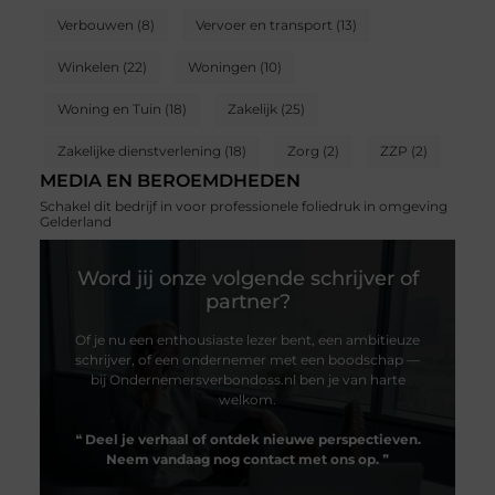
Verbouwen
(8)
Vervoer en transport
(13)
Winkelen
(22)
Woningen
(10)
Woning en Tuin
(18)
Zakelijk
(25)
Zakelijke dienstverlening
(18)
Zorg
(2)
ZZP
(2)
MEDIA EN BEROEMDHEDEN
Schakel dit bedrijf in voor professionele foliedruk in omgeving
Gelderland
Word jij onze volgende schrijver of
partner?
Of je nu een enthousiaste lezer bent, een ambitieuze
schrijver, of een ondernemer met een boodschap —
bij Ondernemersverbondoss.nl ben je van harte
welkom.
❝
Deel je verhaal of ontdek nieuwe perspectieven.
Neem vandaag nog contact met ons op.
❞