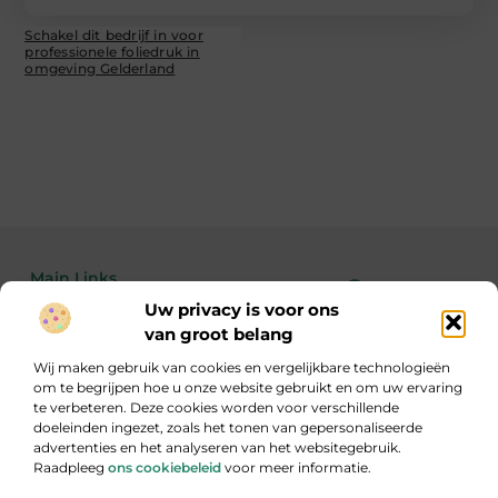
Schakel dit bedrijf in voor
professionele foliedruk in
omgeving Gelderland
Main Links
Uw privacy is voor ons
Bekende Nederlanders
Linkbuilding kopen: de feiten, risico’s en wanneer het wél of niet slim is
Geld verdienen met je website: zo maak je van bezoekers echte inkomsten
van groot belang
Wij maken gebruik van cookies en vergelijkbare technologieën
om te begrijpen hoe u onze website gebruikt en om uw ervaring
te verbeteren. Deze cookies worden voor verschillende
Inzicht, inspiratie en informatie
doeleinden ingezet, zoals het tonen van gepersonaliseerde
Een gevarieerde verzameling blogs die je aan het denken zet.
advertenties en het analyseren van het websitegebruik.
Raadpleeg
ons cookiebeleid
voor meer informatie.
Website index
Cookiebeleid (EU)