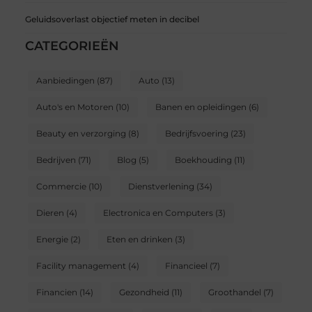
Geluidsoverlast objectief meten in decibel
CATEGORIEËN
Aanbiedingen
(87)
Auto
(13)
Auto's en Motoren
(10)
Banen en opleidingen
(6)
Beauty en verzorging
(8)
Bedrijfsvoering
(23)
Bedrijven
(71)
Blog
(5)
Boekhouding
(11)
Commercie
(10)
Dienstverlening
(34)
Dieren
(4)
Electronica en Computers
(3)
Energie
(2)
Eten en drinken
(3)
Facility management
(4)
Financieel
(7)
Financien
(14)
Gezondheid
(11)
Groothandel
(7)