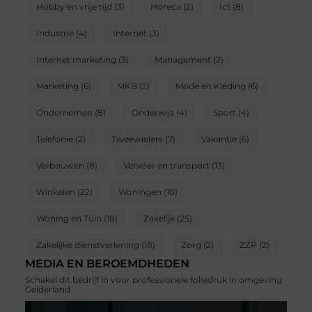
Hobby en vrije tijd
(3)
Horeca
(2)
Ict
(8)
Industrie
(4)
Internet
(3)
Internet marketing
(3)
Management
(2)
Marketing
(6)
MKB
(2)
Mode en Kleding
(6)
Ondernemen
(8)
Onderwijs
(4)
Sport
(4)
Telefonie
(2)
Tweewielers
(7)
Vakantie
(6)
Verbouwen
(8)
Vervoer en transport
(13)
Winkelen
(22)
Woningen
(10)
Woning en Tuin
(18)
Zakelijk
(25)
Zakelijke dienstverlening
(18)
Zorg
(2)
ZZP
(2)
MEDIA EN BEROEMDHEDEN
Schakel dit bedrijf in voor professionele foliedruk in omgeving
Gelderland