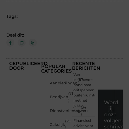
Tags:
Deel dit:
GEPUBLICEERD
RECENTE
POPULAR
DOOR
BERICHTEN
CATEGORIES
Van
loslopende
(87
Aanbiedingen
hond naar
)
ontspannen
(71
buitenruimte
Bedrijven
)
met het
Word
juiste
(34
jij
Dienstverlening
hekwerk
onze
)
volgende
Financieel
(25
Zakelijk
advies voor
schrijver
)