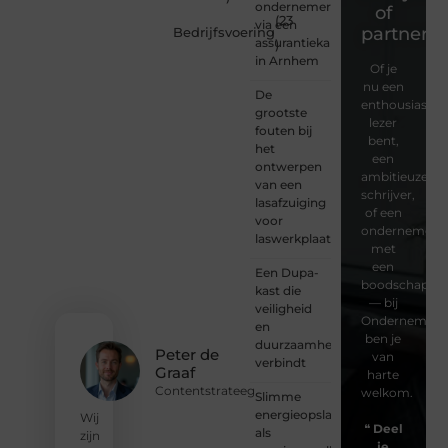
ondernemers
of
(23
via een
partner?
Bedrijfsvoering
assurantiekantoor
)
in Arnhem
Of je
nu een
De
enthousiaste
grootste
lezer
fouten bij
bent,
het
een
ontwerpen
ambitieuze
van een
schrijver,
lasafzuiging
of een
voor
ondernemer
laswerkplaatsen
met
een
Een Dupa-
boodschap
kast die
— bij
veiligheid
Ondernemersv
en
ben je
duurzaamheid
Peter de
van
verbindt
Graaf
harte
Contentstrateeg
welkom.
Slimme
energieopslag
Wij
❝
Deel
als
zijn
je