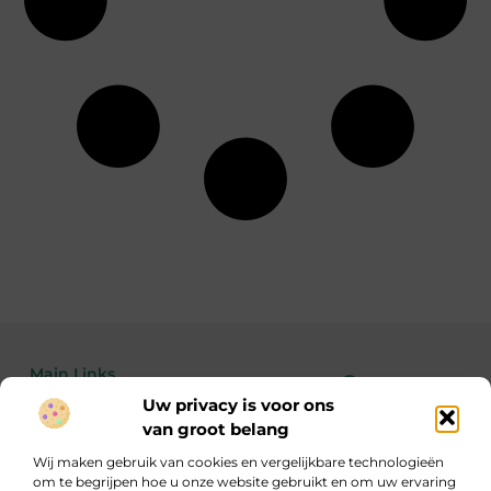
Main Links
Uw privacy is voor ons
Bekende Nederlanders
Linkbuilding kopen: de feiten, risico’s en wanneer het wél of niet slim is
Geld verdienen met je website: zo maak je van bezoekers echte inkomsten
van groot belang
Wij maken gebruik van cookies en vergelijkbare technologieën
om te begrijpen hoe u onze website gebruikt en om uw ervaring