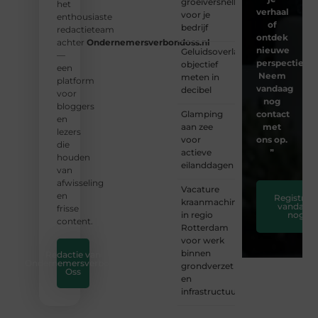
groeiversneller
het
verhaal
voor je
enthousiaste
of
bedrijf
redactieteam
ontdek
achter
Ondernemersverbondoss.nl
nieuwe
Geluidsoverlast
—
perspectieven
objectief
een
Neem
meten in
platform
vandaag
decibel
voor
nog
bloggers
Glamping
contact
en
aan zee
met
lezers
voor
ons op.
die
actieve
❞
houden
eilanddagen
van
afwisseling
Vacature
en
Registreer
kraanmachinist
vandaag
frisse
in regio
nog
content.
Rotterdam
voor werk
binnen
Redactie van
Ondernemersverbond
grondverzet
Oss
en
infrastructuur