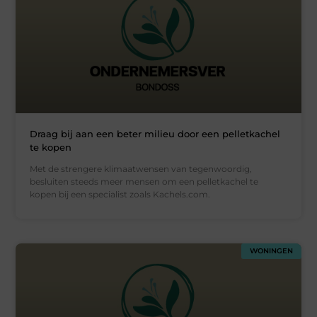
Draag bij aan een beter milieu door een pelletkachel
te kopen
Met de strengere klimaatwensen van tegenwoordig,
besluiten steeds meer mensen om een pelletkachel te
kopen bij een specialist zoals Kachels.com.
WONINGEN