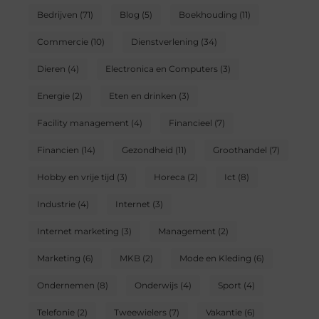
Bedrijven
(71)
Blog
(5)
Boekhouding
(11)
Commercie
(10)
Dienstverlening
(34)
Dieren
(4)
Electronica en Computers
(3)
Energie
(2)
Eten en drinken
(3)
Facility management
(4)
Financieel
(7)
Financien
(14)
Gezondheid
(11)
Groothandel
(7)
Hobby en vrije tijd
(3)
Horeca
(2)
Ict
(8)
Industrie
(4)
Internet
(3)
Internet marketing
(3)
Management
(2)
Marketing
(6)
MKB
(2)
Mode en Kleding
(6)
Ondernemen
(8)
Onderwijs
(4)
Sport
(4)
Telefonie
(2)
Tweewielers
(7)
Vakantie
(6)