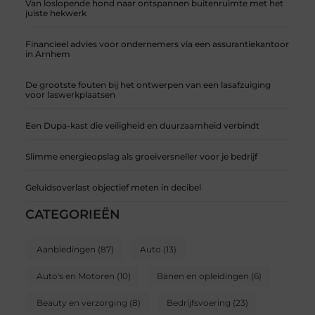
Van loslopende hond naar ontspannen buitenruimte met het
juiste hekwerk
Financieel advies voor ondernemers via een assurantiekantoor
in Arnhem
De grootste fouten bij het ontwerpen van een lasafzuiging
voor laswerkplaatsen
Een Dupa-kast die veiligheid en duurzaamheid verbindt
Slimme energieopslag als groeiversneller voor je bedrijf
Geluidsoverlast objectief meten in decibel
CATEGORIEËN
Aanbiedingen
(87)
Auto
(13)
Auto's en Motoren
(10)
Banen en opleidingen
(6)
Beauty en verzorging
(8)
Bedrijfsvoering
(23)