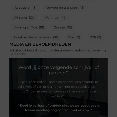
Verbouwen
(8)
Vervoer en transport
(13)
Winkelen
(22)
Woningen
(10)
Woning en Tuin
(18)
Zakelijk
(25)
Zakelijke dienstverlening
(18)
Zorg
(2)
ZZP
(2)
MEDIA EN BEROEMDHEDEN
Schakel dit bedrijf in voor professionele foliedruk in omgeving
Gelderland
Word jij onze volgende schrijver of
partner?
Of je nu een enthousiaste lezer bent, een ambitieuze
schrijver, of een ondernemer met een boodschap —
bij Ondernemersverbondoss.nl ben je van harte
welkom.
❝
Deel je verhaal of ontdek nieuwe perspectieven.
Neem vandaag nog contact met ons op.
❞