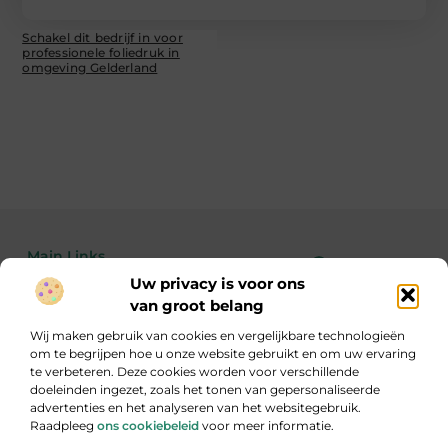
Schakel dit bedrijf in voor
professionele foliedruk in
omgeving Gelderland
Main Links
Uw privacy is voor ons
Bekende Nederlanders
Linkbuilding kopen: de feiten, risico’s en wanneer het wél of niet slim is
Geld verdienen met je website: zo maak je van bezoekers echte inkomsten
van groot belang
Wij maken gebruik van cookies en vergelijkbare technologieën
om te begrijpen hoe u onze website gebruikt en om uw ervaring
te verbeteren. Deze cookies worden voor verschillende
Inzicht, inspiratie en informatie
doeleinden ingezet, zoals het tonen van gepersonaliseerde
Een gevarieerde verzameling blogs die je aan het denken zet.
advertenties en het analyseren van het websitegebruik.
Raadpleeg
ons cookiebeleid
voor meer informatie.
Website index
Cookiebeleid (EU)