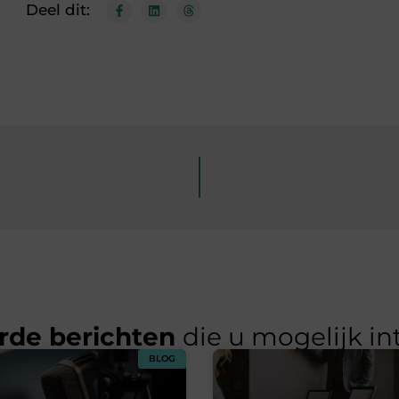
Deel dit:
rde berichten
die u mogelijk in
BLOG