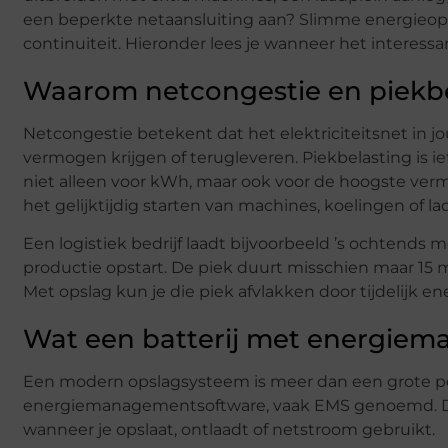
een beperkte netaansluiting aan? Slimme energieopsl
continuiteit. Hieronder lees je wanneer het interessant
Waarom netcongestie en piekbel
Netcongestie betekent dat het elektriciteitsnet in jouw 
vermogen krijgen of terugleveren. Piekbelasting is ie
niet alleen voor kWh, maar ook voor de hoogste ve
het gelijktijdig starten van machines, koelingen of 
Een logistiek bedrijf laadt bijvoorbeeld ’s ochtends 
productie opstart. De piek duurt misschien maar 15 
Met opslag kun je die piek afvlakken door tijdelijk en
Wat een batterij met energie
Een modern opslagsysteem is meer dan een grote po
energiemanagementsoftware, vaak EMS genoemd. Die
wanneer je opslaat, ontlaadt of netstroom gebruikt.