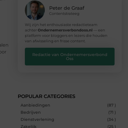
Peter de Graaf
Contentstrateeg
Wij zijn het enthousiaste redactieteam
achter
Ondernemersverbondoss.nl
— een
platform voor bloggers en lezers die houden
van afwisseling en frisse content.
alen
oor
Redactie van Ondernemersverbond
Oss
POPULAR CATEGORIES
Aanbiedingen
(87 )
Bedrijven
(71 )
Dienstverlening
(34 )
Zakelijk
(25 )