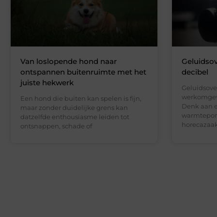
Van loslopende hond naar
Geluidsov
ontspannen buitenruimte met het
decibel
juiste hekwerk
Geluidsover
werkomgev
Een hond die buiten kan spelen is fijn,
Denk aan 
maar zonder duidelijke grens kan
warmtepom
datzelfde enthousiasme leiden tot
horecazaak,
ontsnappen, schade of