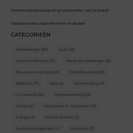
Slimme energieopslag als groeiversneller voor je bedrijf
Geluidsoverlast objectief meten in decibel
CATEGORIEËN
Aanbiedingen
(87)
Auto
(13)
Auto's en Motoren
(10)
Banen en opleidingen
(6)
Beauty en verzorging
(8)
Bedrijfsvoering
(23)
Bedrijven
(71)
Blog
(5)
Boekhouding
(11)
Commercie
(10)
Dienstverlening
(34)
Dieren
(4)
Electronica en Computers
(3)
Energie
(2)
Eten en drinken
(3)
Facility management
(4)
Financieel
(7)