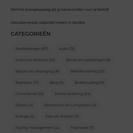
Slimme energieopslag als groeiversneller voor je bedrijf
Geluidsoverlast objectief meten in decibel
CATEGORIEËN
Aanbiedingen
(87)
Auto
(13)
Auto's en Motoren
(10)
Banen en opleidingen
(6)
Beauty en verzorging
(8)
Bedrijfsvoering
(23)
Bedrijven
(71)
Blog
(5)
Boekhouding
(11)
Commercie
(10)
Dienstverlening
(34)
Dieren
(4)
Electronica en Computers
(3)
Energie
(2)
Eten en drinken
(3)
Facility management
(4)
Financieel
(7)