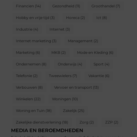
Financien
(14)
Gezondheid
(11)
Groothandel
(7)
Hobby en vrije tijd
(3)
Horeca
(2)
Ict
(8)
Industrie
(4)
Internet
(3)
Internet marketing
(3)
Management
(2)
Marketing
(6)
MKB
(2)
Mode en Kleding
(6)
Ondernemen
(8)
Onderwijs
(4)
Sport
(4)
Telefonie
(2)
Tweewielers
(7)
Vakantie
(6)
Verbouwen
(8)
Vervoer en transport
(13)
Winkelen
(22)
Woningen
(10)
Woning en Tuin
(18)
Zakelijk
(25)
Zakelijke dienstverlening
(18)
Zorg
(2)
ZZP
(2)
MEDIA EN BEROEMDHEDEN