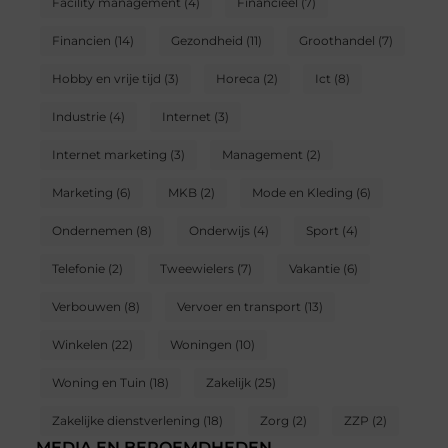
Facility management
(4)
Financieel
(7)
Financien
(14)
Gezondheid
(11)
Groothandel
(7)
Hobby en vrije tijd
(3)
Horeca
(2)
Ict
(8)
Industrie
(4)
Internet
(3)
Internet marketing
(3)
Management
(2)
Marketing
(6)
MKB
(2)
Mode en Kleding
(6)
Ondernemen
(8)
Onderwijs
(4)
Sport
(4)
Telefonie
(2)
Tweewielers
(7)
Vakantie
(6)
Verbouwen
(8)
Vervoer en transport
(13)
Winkelen
(22)
Woningen
(10)
Woning en Tuin
(18)
Zakelijk
(25)
Zakelijke dienstverlening
(18)
Zorg
(2)
ZZP
(2)
MEDIA EN BEROEMDHEDEN