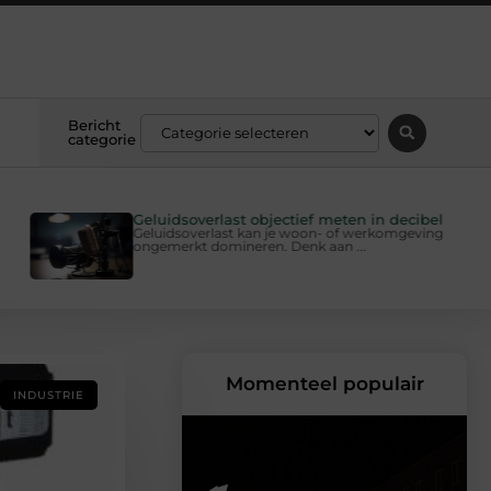
Bericht
categorie
Geluidsoverlast objectief meten in decibel
Geluidsoverlast kan je woon- of werkomgeving
ongemerkt domineren. Denk aan ...
Momenteel populair
INDUSTRIE