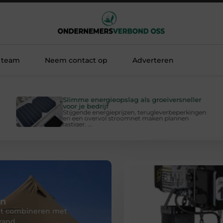
 team
Neem contact op
Adverteren
Slimme energieopslag als groeiversneller
voor je bedrijf
Stijgende energieprijzen, terugleverbeperkingen
en een overvol stroomnet maken plannen
lastiger. ...
en
ilt combineren met
rand,