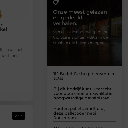
Onze meest gelezen
en gedeelde
verhalen.
en
akel
Van actuele onderwerpen tot
tijdloze inzichten – dit zijn de
ch
stukken die blijven hangen.
lf, maar het
 machines
112 Budel: De hulpdiensten in
actie
Bij dit bedrijf kunt u terecht
voor duurzame en kwalitatief
hoogwaardige gevelplaten
Houten pallets vindt u bij
deze palletboer nabij
ZZP
Rotterdam