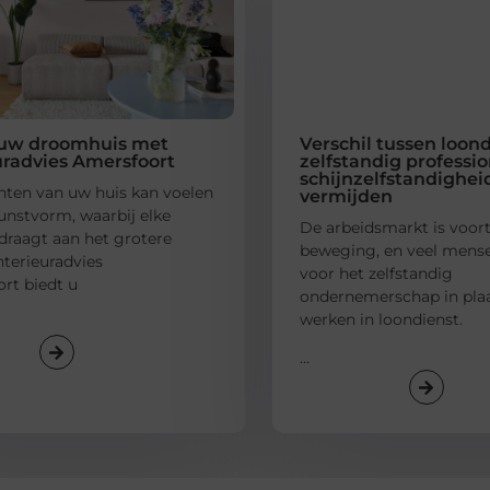
 uw droomhuis met
Verschil tussen loon
uradvies Amersfoort
zelfstandig professio
schijnzelfstandighei
chten van uw huis kan voelen
vermijden
kunstvorm, waarbij elke
De arbeidsmarkt is voor
jdraagt aan het grotere
beweging, en veel mense
nterieuradvies
voor het zelfstandig
rt biedt u
ondernemerschap in pla
werken in loondienst.
...