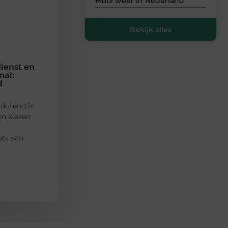
Mooi weer in Nederland
Bekijk alles
dienst en
nal:
d
tdurend in
n kiezen
ats van