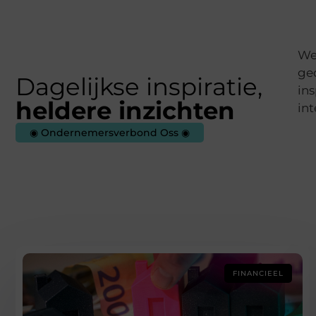
We
ged
Dagelijkse inspiratie,
ins
heldere inzichten
int
◉ Ondernemersverbond Oss ◉
FINANCIEEL