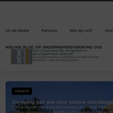
Uit de Media
Partners
Wie zijn wij?
Ons
NIEUWE BLOG OP ONDERNEMERSVERBOND OSS
Een Dupa-kast die veiligheid en
duurzaamheid verbindt
Duurzaamheid en veiligheid worden binnen
bedrijven vaak als twee aparte ...
VAKANTIE
Glamping aan zee voor actieve eilanddag
Glamping aan zee is ideaal wanneer je ontspanning w
actieve momenten in de natuur. Op Ameland liggen st