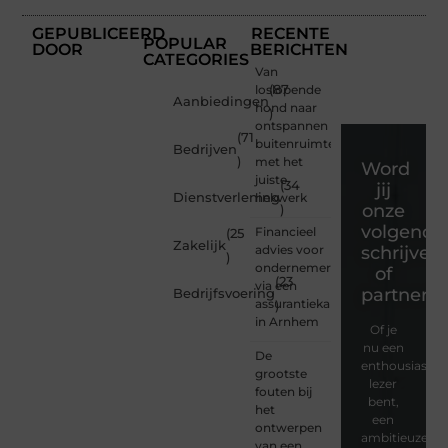
GEPUBLICEERD
RECENTE
POPULAR
DOOR
BERICHTEN
CATEGORIES
Van
loslopende
(87
Aanbiedingen
hond naar
)
ontspannen
(71
buitenruimte
Bedrijven
)
met het
Word
juiste
(34
jij
Dienstverlening
hekwerk
onze
)
volgende
Financieel
(25
Zakelijk
advies voor
schrijver
)
ondernemers
of
(23
via een
partner?
Bedrijfsvoering
assurantiekantoor
)
in Arnhem
Of je
nu een
De
enthousiaste
grootste
lezer
fouten bij
bent,
het
een
ontwerpen
ambitieuze
van een