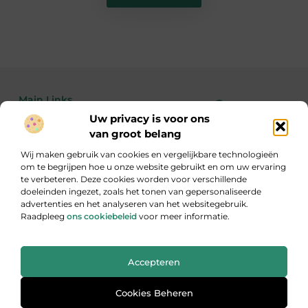
Main Links
Uw privacy is voor ons
Bekende Nederlanders
Linkbuilding kopen: de feiten, risico’s en wanneer het wél of niet slim is
Geld verdienen met je website: zo maak je van bezoekers echte inkomsten
van groot belang
Wij maken gebruik van cookies en vergelijkbare technologieën
om te begrijpen hoe u onze website gebruikt en om uw ervaring
te verbeteren. Deze cookies worden voor verschillende
Inzicht, inspiratie en informatie
doeleinden ingezet, zoals het tonen van gepersonaliseerde
Een gevarieerde verzameling blogs die je aan het denken zet.
advertenties en het analyseren van het websitegebruik.
Raadpleeg
ons cookiebeleid
voor meer informatie.
Website index
Cookiebeleid (EU)
Accepteren
@2025 All Right Reserved. Design by
www.ondernemersverbondoss.nl
Cookies Beheren