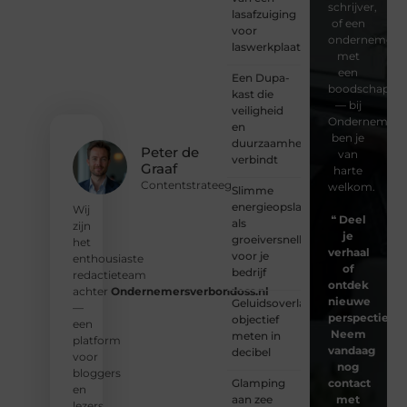
schrijver,
lasafzuiging
of een
voor
ondernemer
laswerkplaatsen
met
een
Een Dupa-
boodschap
kast die
— bij
veiligheid
Ondernemersv
en
ben je
duurzaamheid
Peter de
van
verbindt
Graaf
harte
Contentstrateeg
welkom.
Slimme
energieopslag
Wij
❝
Deel
als
zijn
je
groeiversneller
het
verhaal
voor je
enthousiaste
of
bedrijf
redactieteam
ontdek
achter
Ondernemersverbondoss.nl
nieuwe
Geluidsoverlast
—
perspectieven
objectief
een
Neem
meten in
platform
vandaag
decibel
voor
nog
bloggers
Glamping
contact
en
aan zee
met
lezers