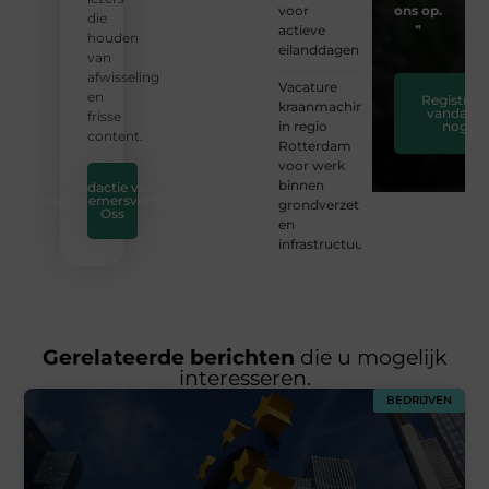
voor
ons op.
die
actieve
❞
houden
eilanddagen
van
afwisseling
Vacature
en
Registreer
kraanmachinist
vandaag
frisse
in regio
nog
content.
Rotterdam
voor werk
binnen
Redactie van
Ondernemersverbond
grondverzet
Oss
en
infrastructuur
Gerelateerde berichten
die u mogelijk
interesseren.
BEDRIJVEN