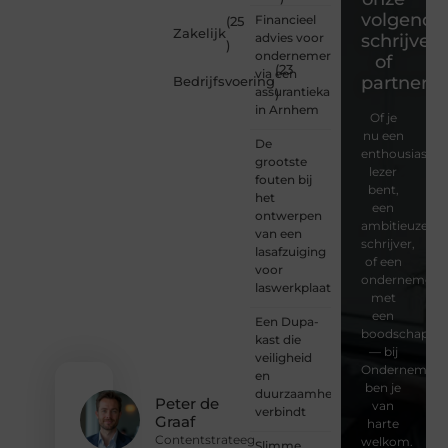
volgende
Financieel
(25
Zakelijk
advies voor
schrijver
)
ondernemers
of
(23
via een
partner?
Bedrijfsvoering
assurantiekantoor
)
in Arnhem
Of je
nu een
De
enthousiaste
grootste
lezer
fouten bij
bent,
het
een
ontwerpen
ambitieuze
van een
schrijver,
lasafzuiging
of een
voor
ondernemer
laswerkplaatsen
met
een
Een Dupa-
boodschap
kast die
— bij
veiligheid
Ondernemersv
en
ben je
duurzaamheid
Peter de
van
verbindt
Graaf
harte
Contentstrateeg
welkom.
Slimme