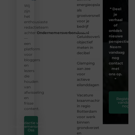
energieopslag
Wij
❝
Deel
als
zijn
je
groeiversneller
het
verhaal
voor je
enthousiaste
of
bedrijf
redactieteam
ontdek
achter
Ondernemersverbondoss.nl
nieuwe
Geluidsoverlast
—
perspectieven
objectief
een
Neem
meten in
platform
vandaag
decibel
voor
nog
bloggers
Glamping
contact
en
aan zee
met
lezers
voor
ons op.
die
actieve
❞
houden
eilanddagen
van
afwisseling
Vacature
en
Registreer
kraanmachinist
vandaag
frisse
in regio
nog
content.
Rotterdam
voor werk
binnen
Redactie van
Ondernemersverbond
grondverzet
Oss
en