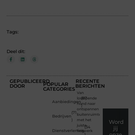
Tags:
Deel dit:
GEPUBLICEERD
RECENTE
POPULAR
DOOR
BERICHTEN
CATEGORIES
Van
loslopende
(87
Aanbiedingen
hond naar
)
ontspannen
(71
buitenruimte
Bedrijven
)
met het
Word
juiste
(34
jij
Dienstverlening
hekwerk
onze
)