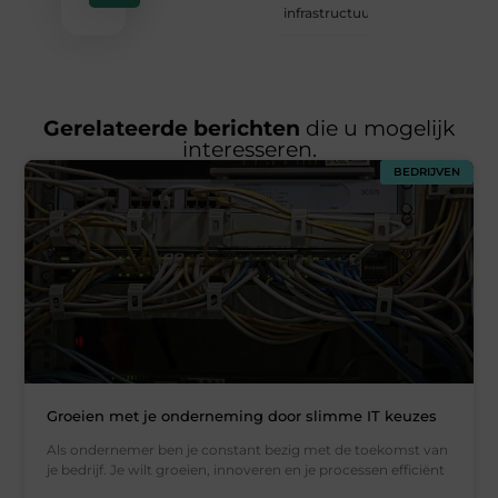
infrastructuur
Gerelateerde berichten
die u mogelijk
interesseren.
BEDRIJVEN
Groeien met je onderneming door slimme IT keuzes
Als ondernemer ben je constant bezig met de toekomst van
je bedrijf. Je wilt groeien, innoveren en je processen efficiënt