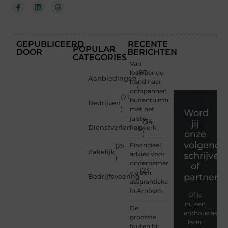
GEPUBLICEERD
RECENTE
POPULAR
DOOR
BERICHTEN
CATEGORIES
Van
loslopende
(87
Aanbiedingen
hond naar
)
ontspannen
(71
buitenruimte
Bedrijven
)
met het
Word
juiste
(34
jij
Dienstverlening
hekwerk
onze
)
volgende
Financieel
(25
Zakelijk
advies voor
schrijver
)
ondernemers
of
(23
via een
partner?
Bedrijfsvoering
assurantiekantoor
)
in Arnhem
Of je
nu een
De
enthousiaste
grootste
lezer
fouten bij