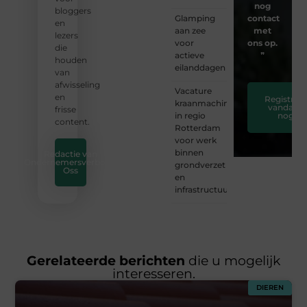
nog
bloggers
Glamping
contact
en
aan zee
met
lezers
voor
ons op.
die
actieve
❞
houden
eilanddagen
van
afwisseling
Vacature
en
Registreer
kraanmachinist
vandaag
frisse
in regio
nog
content.
Rotterdam
voor werk
binnen
Redactie van
Ondernemersverbond
grondverzet
Oss
en
infrastructuur
Gerelateerde berichten
die u mogelijk
interesseren.
DIEREN