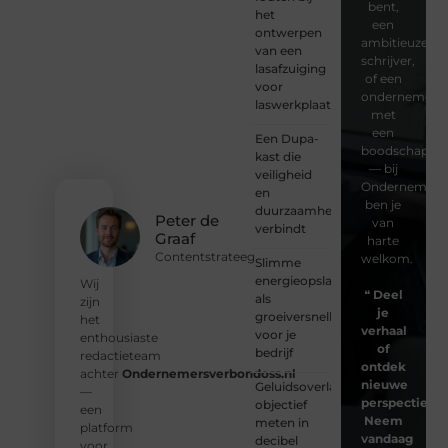
bent,
het
een
ontwerpen
ambitieuze
van een
schrijver,
lasafzuiging
of een
voor
ondernemer
laswerkplaatsen
met
een
Een Dupa-
boodschap
kast die
— bij
veiligheid
Ondernemersv
en
ben je
duurzaamheid
Peter de
van
verbindt
Graaf
harte
Contentstrateeg
welkom.
Slimme
energieopslag
Wij
❝
Deel
als
zijn
je
groeiversneller
het
verhaal
voor je
enthousiaste
of
bedrijf
redactieteam
ontdek
achter
Ondernemersverbondoss.nl
nieuwe
Geluidsoverlast
—
perspectieven
objectief
een
Neem
meten in
platform
vandaag
decibel
voor