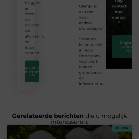
nog
bloggers
Glamping
contact
en
aan zee
met
lezers
voor
ons op.
die
actieve
❞
houden
eilanddagen
van
afwisseling
Vacature
en
Registreer
kraanmachinist
vandaag
frisse
in regio
nog
content.
Rotterdam
voor werk
binnen
Redactie van
Ondernemersverbond
grondverzet
Oss
en
infrastructuur
Gerelateerde berichten
die u mogelijk
interesseren.
DIEREN