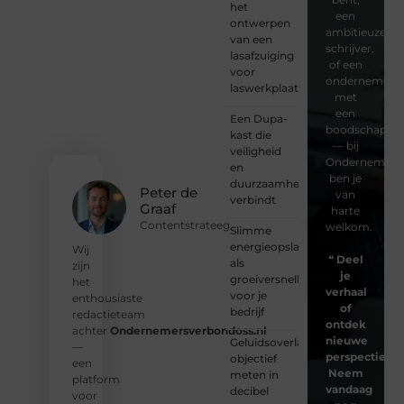
het
een
ontwerpen
ambitieuze
van een
schrijver,
lasafzuiging
of een
voor
ondernemer
laswerkplaatsen
met
een
Een Dupa-
boodschap
kast die
— bij
veiligheid
Ondernemersv
en
ben je
duurzaamheid
Peter de
van
verbindt
Graaf
harte
Contentstrateeg
welkom.
Slimme
energieopslag
Wij
❝
Deel
als
zijn
je
groeiversneller
het
verhaal
voor je
enthousiaste
of
bedrijf
redactieteam
ontdek
achter
Ondernemersverbondoss.nl
nieuwe
Geluidsoverlast
—
perspectieven
objectief
een
Neem
meten in
platform
vandaag
decibel
voor