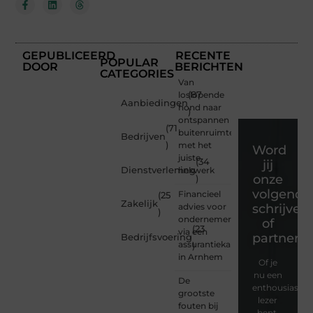
GEPUBLICEERD
RECENTE
POPULAR
DOOR
BERICHTEN
CATEGORIES
Van
loslopende
(87
Aanbiedingen
hond naar
)
ontspannen
(71
buitenruimte
Bedrijven
)
met het
Word
juiste
(34
jij
Dienstverlening
hekwerk
onze
)
volgende
Financieel
(25
Zakelijk
advies voor
schrijver
)
ondernemers
of
(23
via een
partner?
Bedrijfsvoering
assurantiekantoor
)
in Arnhem
Of je
nu een
De
enthousiaste
grootste
lezer
fouten bij
bent,