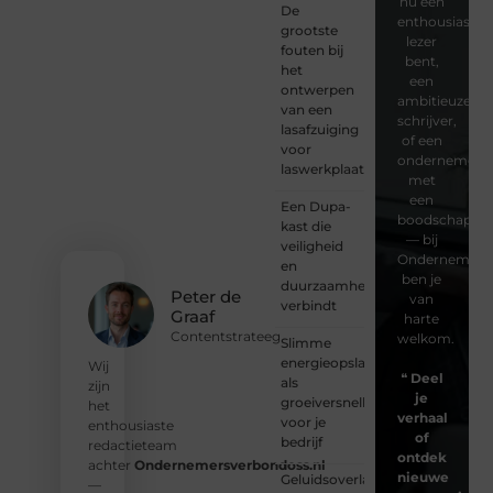
nu een
De
enthousiaste
grootste
lezer
fouten bij
bent,
het
een
ontwerpen
ambitieuze
van een
schrijver,
lasafzuiging
of een
voor
ondernemer
laswerkplaatsen
met
een
Een Dupa-
boodschap
kast die
— bij
veiligheid
Ondernemersv
en
ben je
duurzaamheid
Peter de
van
verbindt
Graaf
harte
Contentstrateeg
welkom.
Slimme
energieopslag
Wij
❝
Deel
als
zijn
je
groeiversneller
het
verhaal
voor je
enthousiaste
of
bedrijf
redactieteam
ontdek
achter
Ondernemersverbondoss.nl
nieuwe
Geluidsoverlast
—