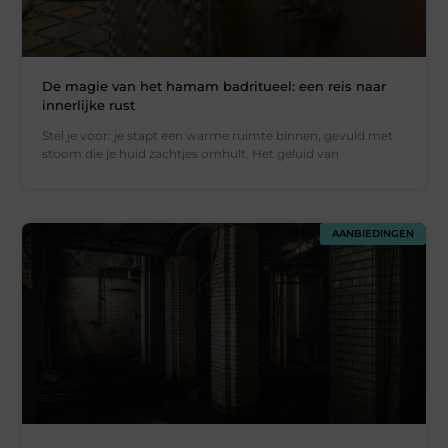
De magie van het hamam badritueel: een reis naar
innerlijke rust
Stel je voor: je stapt een warme ruimte binnen, gevuld met
stoom die je huid zachtjes omhult. Het geluid van
AANBIEDINGEN