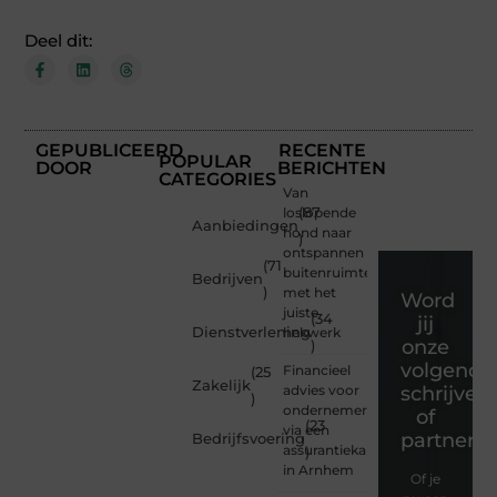
Deel dit:
GEPUBLICEERD
RECENTE
POPULAR
DOOR
BERICHTEN
CATEGORIES
Van
loslopende
(87
Aanbiedingen
hond naar
)
ontspannen
(71
buitenruimte
Bedrijven
)
met het
Word
juiste
(34
jij
Dienstverlening
hekwerk
onze
)
volgende
Financieel
(25
Zakelijk
advies voor
schrijver
)
ondernemers
of
(23
via een
partner?
Bedrijfsvoering
assurantiekantoor
)
in Arnhem
Of je