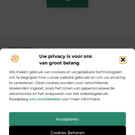
Main Links
Uw privacy is voor ons
Bekende Nederlanders
Linkbuilding kopen: de feiten, risico’s en wanneer het wél of niet slim is
Geld verdienen met je website: zo maak je van bezoekers echte inkomsten
van groot belang
Wij maken gebruik van cookies en vergelijkbare technologieën
om te begrijpen hoe u onze website gebruikt en om uw ervaring
te verbeteren. Deze cookies worden voor verschillende
Inzicht, inspiratie en informatie
doeleinden ingezet, zoals het tonen van gepersonaliseerde
Een gevarieerde verzameling blogs die je aan het denken zet.
advertenties en het analyseren van het websitegebruik.
Raadpleeg
ons cookiebeleid
voor meer informatie.
Website index
Cookiebeleid (EU)
Accepteren
@2025 All Right Reserved. Design by
www.ondernemersverbondoss.nl
Cookies Beheren