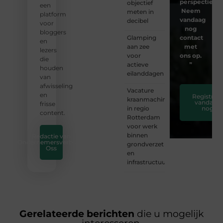
perspectieven
objectief
een
Neem
meten in
platform
vandaag
decibel
voor
nog
bloggers
Glamping
contact
en
aan zee
met
lezers
voor
ons op.
die
actieve
❞
houden
eilanddagen
van
afwisseling
Vacature
en
Registreer
kraanmachinist
vandaag
frisse
in regio
nog
content.
Rotterdam
voor werk
binnen
Redactie van
Ondernemersverbond
grondverzet
Oss
en
infrastructuur
Gerelateerde berichten
die u mogelijk