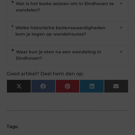
Wat is het beste seizoen om in Eindhoven te
▼
wandelen?
Welke historische bezienswaardigheden
▼
kom je tegen op wandelroutes?
Waar kun je eten na een wandeling in
▼
Eindhoven?
Goed artikel? Deel hem dan op:
X
Facebook
Pinterest
LinkedIn
Email
(Twitter)
Tags: