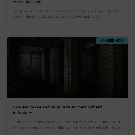
innerlijke rust
Stel je voor: je stapt een warme ruimte binnen, gevuld met
stoom die je huid zachtjes omhult. Het geluid van
AANBIEDINGEN
Hoe een lekke kelder je huis en gezondheid
beïnvloedt
Een lekke kelder kan een sluipend probleem zijn dat je huis
en gezondheid op verschillende manieren beïnvloedt. Het is