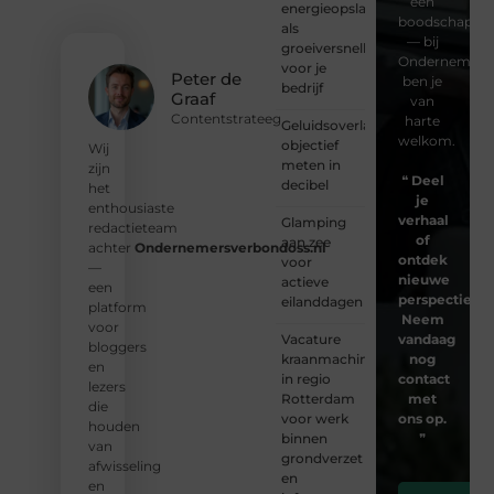
een
energieopslag
boodschap
als
— bij
groeiversneller
Ondernemersv
voor je
Peter de
ben je
bedrijf
Graaf
van
Contentstrateeg
harte
Geluidsoverlast
welkom.
objectief
Wij
meten in
zijn
❝
Deel
decibel
het
je
enthousiaste
verhaal
Glamping
redactieteam
of
aan zee
achter
Ondernemersverbondoss.nl
ontdek
voor
—
nieuwe
actieve
een
perspectieven
eilanddagen
platform
Neem
voor
Vacature
vandaag
bloggers
kraanmachinist
nog
en
in regio
contact
lezers
Rotterdam
met
die
voor werk
ons op.
houden
binnen
❞
van
grondverzet
afwisseling
en
en