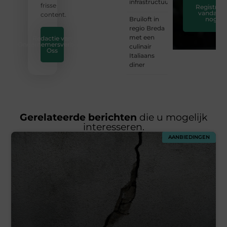
infrastructuur
frisse
Registreer
vandaag
content.
Bruiloft in
nog
regio Breda
met een
Redactie van
Ondernemersverbond
culinair
Oss
Italiaans
diner
Gerelateerde berichten
die u mogelijk
interesseren.
AANBIEDINGEN