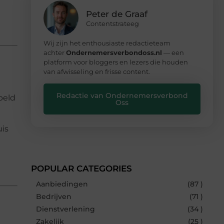
Peter de Graaf
Contentstrateeg
Wij zijn het enthousiaste redactieteam
achter
Ondernemersverbondoss.nl
— een
platform voor bloggers en lezers die houden
van afwisseling en frisse content.
Redactie van Ondernemersverbond
peld
Oss
is
POPULAR CATEGORIES
Aanbiedingen
(87 )
Bedrijven
(71 )
Dienstverlening
(34 )
Zakelijk
(25 )