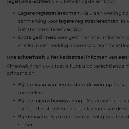
registratierechten
die u betaalt bij de aankoop.
Lagere registratierechten:
Als u een woning ko
aanmerking voor
lagere registratierechten
. In
het standaardtarief van
12%
.
Grote gezinnen:
Voor gezinnen met minstens dr
sneller in aanmerking komen voor een belasting
Hoe achterhaalt u het kadastraal inkomen van een
Afhankelijk van uw situatie kunt u op verschillend
achterhalen:
Bij aankoop van een bestaande woning
: De ve
meedelen.
Bij een nieuwbouwwoning
: De administratie
zal het KI vaststellen na de oplevering van de w
Bij renovatie
: Als u grote verbouwingen uitvoe
stijgen.