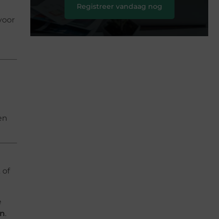
Registreer vandaag nog
voor
en
t
of
e
en
.