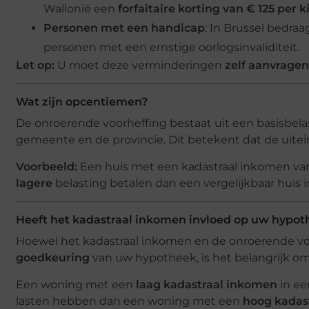
Wallonië een
forfaitaire korting van € 125 per k
Personen met een handicap
: In Brussel bedra
personen met een ernstige oorlogsinvaliditeit.
Let op:
U moet deze verminderingen
zelf aanvragen
Wat zijn opcentiemen?
De onroerende voorheffing bestaat uit een basisbel
gemeente en de provincie. Dit betekent dat de uitei
Voorbeeld:
Een huis met een kadastraal inkomen va
lagere
belasting betalen dan een vergelijkbaar hui
Heeft het kadastraal inkomen invloed op uw hypot
Hoewel het kadastraal inkomen en de onroerende vo
goedkeuring
van uw hypotheek, is het belangrijk om
Een woning met een
laag kadastraal inkomen
in e
lasten hebben dan een woning met een
hoog kadas