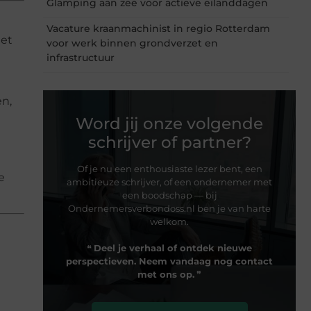
Glamping aan zee voor actieve eilanddagen
Vacature kraanmachinist in regio Rotterdam
Het
voor werk binnen grondverzet en
infrastructuur
n,
Word jij onze volgende
schrijver of partner?
Of je nu een enthousiaste lezer bent, een
e
ambitieuze schrijver, of een ondernemer met
een boodschap — bij
Ondernemersverbondoss.nl ben je van harte
welkom.
❝
Deel je verhaal of ontdek nieuwe
perspectieven. Neem vandaag nog contact
met ons op.
❞