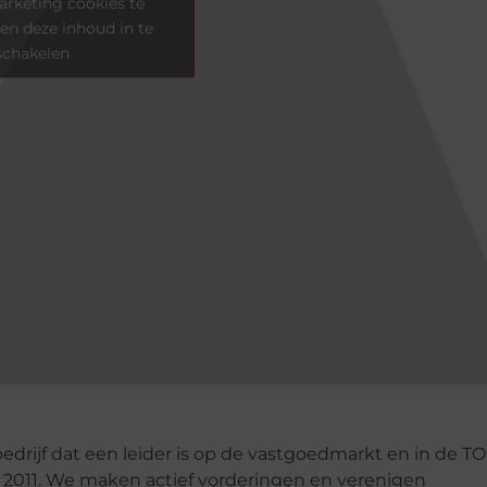
rketing cookies te
en deze inhoud in te
schakelen
drijf dat een leider is op de vastgoedmarkt en in de T
i 2011. We maken actief vorderingen en verenigen