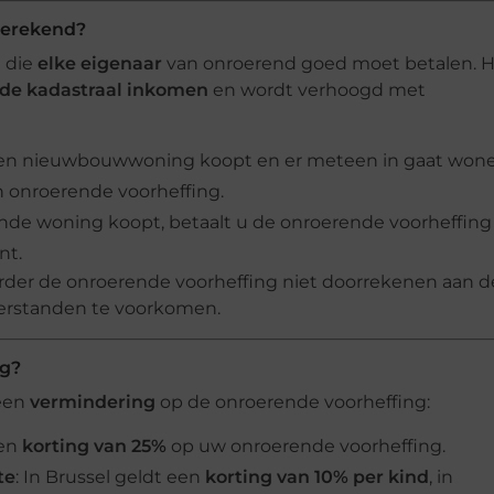
berekend?
g die
elke eigenaar
van onroerend goed moet betalen. 
de kadastraal inkomen
en wordt verhoogd met
n nieuwbouwwoning koopt en er meteen in gaat wone
n onroerende voorheffing.
nde woning koopt, betaalt u de onroerende voorheffing
nt.
der de onroerende voorheffing niet doorrekenen aan d
erstanden te voorkomen.
ng?
 een
vermindering
op de onroerende voorheffing:
een
korting van 25%
op uw onroerende voorheffing.
te
: In Brussel geldt een
korting van 10% per kind
, in