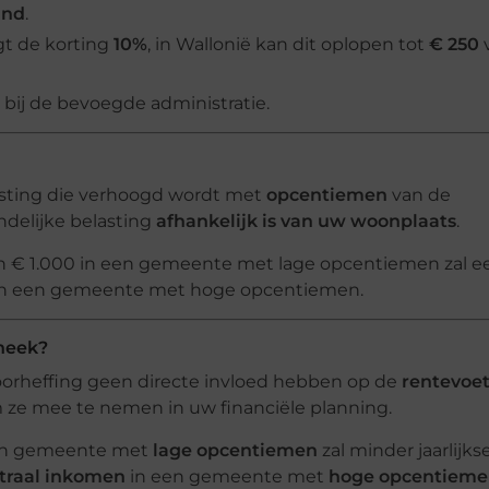
ind
.
agt de korting
10%
, in Wallonië kan dit oplopen tot
€ 250
bij de bevoegde administratie.
asting die verhoogd wordt met
opcentiemen
van de
ndelijke belasting
afhankelijk is van uw woonplaats
.
n € 1.000 in een gemeente met lage opcentiemen zal e
s in een gemeente met hoge opcentiemen.
heek?
orheffing geen directe invloed hebben op de
rentevoe
 ze mee te nemen in uw financiële planning.
en gemeente met
lage opcentiemen
zal minder jaarlijks
traal inkomen
in een gemeente met
hoge opcentiem