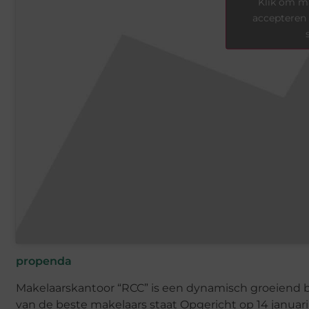
Klik om ma
accepteren 
propenda
Makelaarskantoor “RCC” is een dynamisch groeiend be
van de beste makelaars staat Opgericht op 14 januar