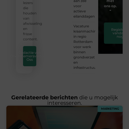
aan zee
met
lezers
voor
ons op.
die
actieve
❞
houden
eilanddagen
van
afwisseling
Vacature
en
Registreer
kraanmachinist
vandaag
frisse
in regio
nog
content.
Rotterdam
voor werk
binnen
Redactie van
Ondernemersverbond
grondverzet
Oss
en
infrastructuur
Gerelateerde berichten
die u mogelijk
interesseren.
MARKETING