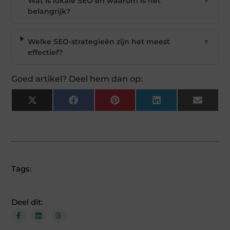
Wat is lokale SEO en waarom is het
▼
belangrijk?
Welke SEO-strategieën zijn het meest
▼
effectief?
Goed artikel? Deel hem dan op:
X
Facebook
Pinterest
LinkedIn
Email
(Twitter)
Tags:
Deel dit: