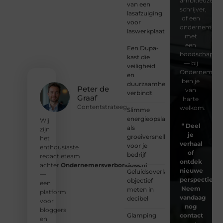
ambitieuze
van een
schrijver,
lasafzuiging
of een
voor
ondernemer
laswerkplaatsen
met
een
Een Dupa-
boodschap
kast die
— bij
veiligheid
Ondernemersv
en
ben je
duurzaamheid
Peter de
van
verbindt
Graaf
harte
Contentstrateeg
welkom.
Slimme
energieopslag
Wij
❝
Deel
als
zijn
je
groeiversneller
het
verhaal
voor je
enthousiaste
of
bedrijf
redactieteam
ontdek
achter
Ondernemersverbondoss.nl
nieuwe
Geluidsoverlast
—
perspectieven
objectief
een
Neem
meten in
platform
vandaag
decibel
voor
nog
bloggers
Glamping
contact
en