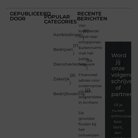
GEPUBLICEERD
RECENTE
POPULAR
DOOR
BERICHTEN
CATEGORIES
Van
loslopende
(87
Aanbiedingen
hond naar
)
ontspannen
(71
buitenruimte
Bedrijven
)
met het
Word
juiste
(34
jij
Dienstverlening
hekwerk
onze
)
volgende
Financieel
(25
Zakelijk
advies voor
schrijver
)
ondernemers
of
(23
via een
partner?
Bedrijfsvoering
assurantiekantoor
)
in Arnhem
Of je
nu een
De
enthousiaste
grootste
lezer
fouten bij
bent,
het
een
ontwerpen