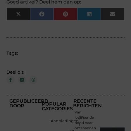
Goed artikel? Deel hem dan op:
X
Facebook
Pinterest
LinkedIn
Email
(Twitter)
Tags:
Deel dit:
GEPUBLICEERD
RECENTE
POPULAR
DOOR
BERICHTEN
CATEGORIES
Van
loslopende
(87
Aanbiedingen
hond naar
)
ontspannen