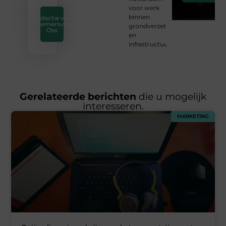
voor werk
binnen
Redactie van
Ondernemersverbond
grondverzet
Oss
en
infrastructuur
Gerelateerde berichten
die u mogelijk
interesseren.
MARKETING