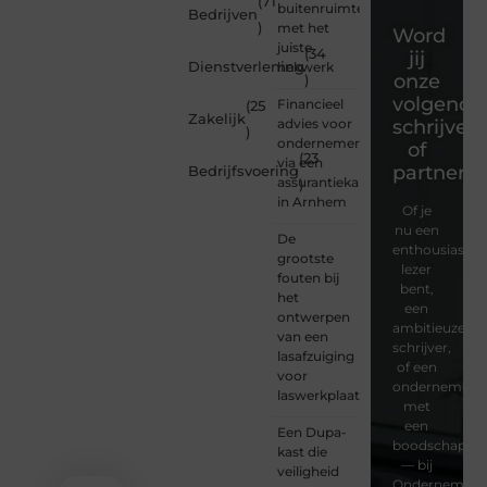
(71
buitenruimte
Bedrijven
)
met het
Word
juiste
(34
jij
Dienstverlening
hekwerk
onze
)
volgende
Financieel
(25
Zakelijk
advies voor
schrijver
)
ondernemers
of
(23
via een
partner?
Bedrijfsvoering
assurantiekantoor
)
in Arnhem
Of je
nu een
De
enthousiaste
grootste
lezer
fouten bij
bent,
het
een
ontwerpen
ambitieuze
van een
schrijver,
lasafzuiging
of een
voor
ondernemer
laswerkplaatsen
met
een
Een Dupa-
boodschap
kast die
— bij
veiligheid
Ondernemersv