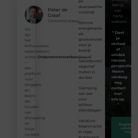
en
ben je
duurzaamheid
Peter de
van
verbindt
Graaf
harte
Contentstrateeg
welkom.
Slimme
energieopslag
Wij
❝
Deel
als
zijn
je
groeiversneller
het
verhaal
voor je
enthousiaste
of
bedrijf
redactieteam
ontdek
achter
Ondernemersverbondoss.nl
nieuwe
Geluidsoverlast
—
perspectieven
objectief
een
Neem
meten in
platform
vandaag
decibel
voor
nog
bloggers
Glamping
contact
en
aan zee
met
lezers
voor
ons op.
die
actieve
❞
houden
eilanddagen
van
afwisseling
Vacature
en
Registreer
kraanmachinist
vandaag
frisse
in regio
nog
content.
Rotterdam