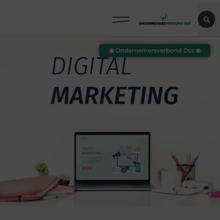
◉ Ondernemersverbond Oss ◉