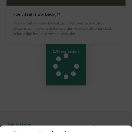
Hoe vitaal is uw bedrijf?
De vitaliteit van een bedrijf zegt iets over hoe intern
gecommuniceerd word en dingen worden afgehandeld.
Belangrijke indicatoren die gebruikt
Meer laden
Main Links