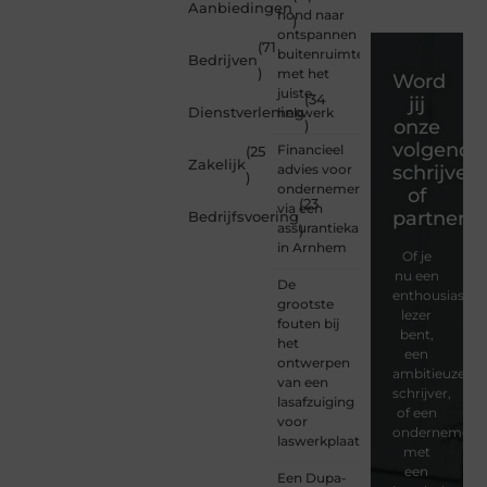
Aanbiedingen
hond naar
)
ontspannen
(71
buitenruimte
Bedrijven
)
met het
Word
juiste
(34
jij
Dienstverlening
hekwerk
onze
)
volgende
Financieel
(25
Zakelijk
advies voor
schrijver
)
ondernemers
of
(23
via een
partner?
Bedrijfsvoering
assurantiekantoor
)
in Arnhem
Of je
nu een
De
enthousiaste
grootste
lezer
fouten bij
bent,
het
een
ontwerpen
ambitieuze
van een
schrijver,
lasafzuiging
of een
voor
ondernemer
laswerkplaatsen
met
een
Een Dupa-