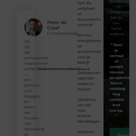
boodschap
kast die
— bij
veiligheid
Ondernemersv
en
ben je
duurzaamheid
Peter de
van
verbindt
Graaf
harte
Contentstrateeg
welkom.
Slimme
energieopslag
Wij
❝
Deel
als
zijn
je
groeiversneller
het
verhaal
voor je
enthousiaste
of
bedrijf
redactieteam
ontdek
achter
Ondernemersverbondoss.nl
nieuwe
Geluidsoverlast
—
perspectieven
objectief
een
Neem
meten in
platform
vandaag
decibel
voor
nog
bloggers
Glamping
contact
en
aan zee
met
lezers
voor
ons op.
die
actieve
❞
houden
eilanddagen
van
afwisseling
Vacature
en
Registreer