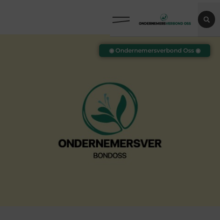
◉ Ondernemersverbond Oss ◉