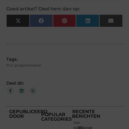
Goed artikel? Deel hem dan op:
X
Facebook
Pinterest
LinkedIn
Email
(Twitter)
Tags:
PLC programmeren
Deel dit:
GEPUBLICEERD
RECENTE
POPULAR
DOOR
BERICHTEN
CATEGORIES
Van
loslopende
(87