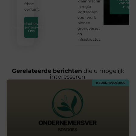
kraanmachinist
vandaag
frisse
in regio
nog
content.
Rotterdam
voor werk
binnen
Redactie van
Ondernemersverbond
grondverzet
Oss
en
infrastructuur
Gerelateerde berichten
die u mogelijk
interesseren.
BEDRIJFSVOERING