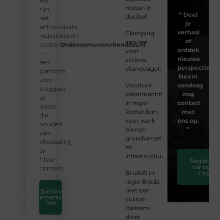
Wij
meten in
zijn
❝
Deel
decibel
het
je
enthousiaste
verhaal
Glamping
redactieteam
of
aan zee
achter
Ondernemersverbondoss.nl
ontdek
voor
—
nieuwe
actieve
een
perspectieven
eilanddagen
platform
Neem
voor
Vacature
vandaag
bloggers
kraanmachinist
nog
en
in regio
contact
lezers
Rotterdam
met
die
voor werk
ons op.
houden
binnen
❞
van
grondverzet
afwisseling
en
en
infrastructuur
frisse
Registreer
vandaag
content.
Bruiloft in
nog
regio Breda
met een
Redactie van
Ondernemersverbond
culinair
Oss
Italiaans
diner