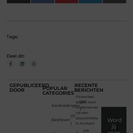
(Twitter)
Tags:
Deel dit:
GEPUBLICEERD
RECENTE
POPULAR
DOOR
BERICHTEN
CATEGORIES
Financieel
advies voor
(87
Aanbiedingen
ondernemers
)
via een
(71
assurantiekantoor
Word
Bedrijven
)
in Arnhem
jij
(34
onze