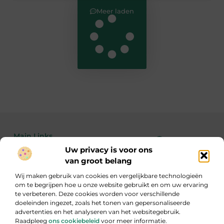
Meer laden
Main Links
Uw privacy is voor ons
Bekende Nederlanders
Linkbuilding kopen: de feiten, risico’s en wanneer het wél of niet slim is
Geld verdienen met je website: zo maak je van bezoekers echte inkomsten
van groot belang
Wij maken gebruik van cookies en vergelijkbare technologieën
om te begrijpen hoe u onze website gebruikt en om uw ervaring
te verbeteren. Deze cookies worden voor verschillende
Inzicht, inspiratie en informatie
doeleinden ingezet, zoals het tonen van gepersonaliseerde
Een gevarieerde verzameling blogs die je aan het denken zet.
advertenties en het analyseren van het websitegebruik.
Raadpleeg
ons cookiebeleid
voor meer informatie.