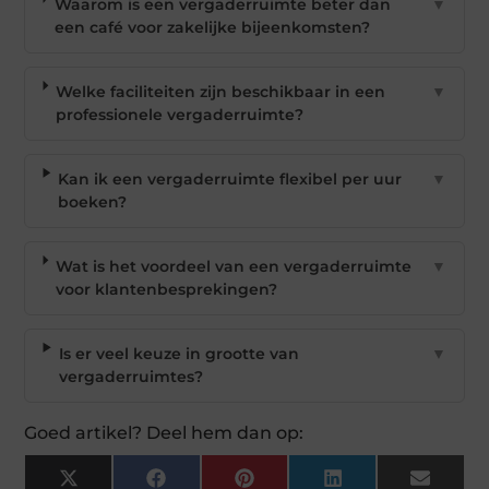
Waarom is een vergaderruimte beter dan
▼
een café voor zakelijke bijeenkomsten?
Welke faciliteiten zijn beschikbaar in een
▼
professionele vergaderruimte?
Kan ik een vergaderruimte flexibel per uur
▼
boeken?
Wat is het voordeel van een vergaderruimte
▼
voor klantenbesprekingen?
Is er veel keuze in grootte van
▼
vergaderruimtes?
Goed artikel? Deel hem dan op:
X
Facebook
Pinterest
LinkedIn
Email