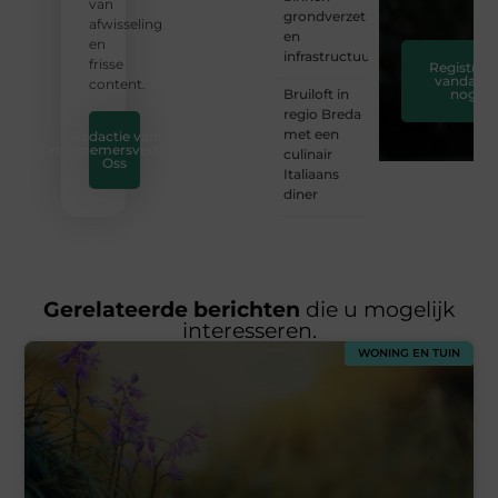
van
grondverzet
afwisseling
en
en
infrastructuur
frisse
Registreer
vandaag
content.
Bruiloft in
nog
regio Breda
met een
Redactie van
Ondernemersverbond
culinair
Oss
Italiaans
diner
Gerelateerde berichten
die u mogelijk
interesseren.
WONING EN TUIN