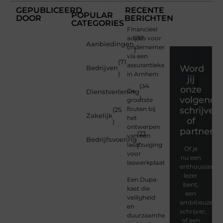
GEPUBLICEERD
RECENTE
POPULAR
DOOR
BERICHTEN
CATEGORIES
Financieel
advies voor
(87
Aanbiedingen
ondernemers
)
via een
(71
assurantiekantoor
Word
Bedrijven
)
in Arnhem
jij
(34
onze
De
Dienstverlening
)
volgende
grootste
fouten bij
schrijver
(25
Zakelijk
het
of
)
ontwerpen
partner?
(23
van een
Bedrijfsvoering
lasafzuiging
)
Of je
voor
nu een
laswerkplaatsen
enthousiaste
lezer
Een Dupa-
bent,
kast die
een
veiligheid
ambitieuze
en
schrijver,
duurzaamheid
of een