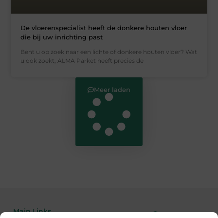
De vloerenspecialist heeft de donkere houten vloer
die bij uw inrichting past
Bent u op zoek naar een lichte of donkere houten vloer? Wat
u ook zoekt, ALMA Parket heeft precies de
Meer laden
Main Links