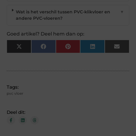
Wat is het verschil tussen PVC-klikvloer en
▼
andere PVC-vloeren?
Goed artikel? Deel hem dan op:
X
Facebook
Pinterest
LinkedIn
Email
(Twitter)
Tags:
pvc vloer
Deel dit: