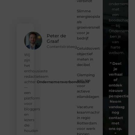
verbindt
ondernemer
met
Slimme
een
energieopslag
boodschap
als
— bij
groeiversneller
Ondernemersv
voor je
Peter de
ben je
bedrijf
Graaf
van
Contentstrateeg
harte
Geluidsoverlast
welkom.
objectief
Wij
meten in
zijn
❝
Deel
decibel
het
je
enthousiaste
verhaal
Glamping
redactieteam
of
aan zee
achter
Ondernemersverbondoss.nl
ontdek
voor
—
nieuwe
actieve
een
perspectieven
eilanddagen
platform
Neem
voor
Vacature
vandaag
bloggers
kraanmachinist
nog
en
in regio
contact
lezers
Rotterdam
met
die
voor werk
ons op.
houden
binnen
❞