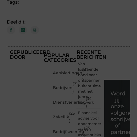
Tags:
Deel dit:
GEPUBLICEERD
RECENTE
POPULAR
DOOR
BERICHTEN
CATEGORIES
Van
loslopende
(87
Aanbiedingen
hond naar
)
ontspannen
(71
buitenruimte
Bedrijven
)
met het
Word
juiste
(34
jij
Dienstverlening
hekwerk
onze
)
volgende
Financieel
(25
Zakelijk
advies voor
schrijver
)
ondernemers
of
(23
via een
partner?
Bedrijfsvoering
assurantiekantoor
)