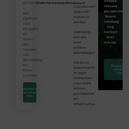
ontdek
achter
Ondernemersverbondoss.nl
nieuwe
Geluidsoverlast
—
perspectieven
objectief
een
Neem
meten in
platform
vandaag
decibel
voor
nog
bloggers
Glamping
contact
en
aan zee
met
lezers
voor
ons op.
die
actieve
❞
houden
eilanddagen
van
afwisseling
Vacature
en
Registreer
kraanmachinist
vandaag
frisse
in regio
nog
content.
Rotterdam
voor werk
binnen
Redactie van
Ondernemersverbond
grondverzet
Oss
en
infrastructuur