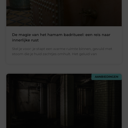
De magie van het hamam badritueel: een reis naar
innerlijke rust
Stel je voor: je stapt een warme ruimte binnen, gevuld met
stoom die je huid zachtjes omhult. Het geluid van
AANBIEDINGEN