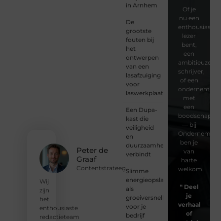
in Arnhem
Of je
nu een
De
enthousiaste
grootste
lezer
fouten bij
bent,
het
een
ontwerpen
ambitieuze
van een
schrijver,
lasafzuiging
of een
voor
ondernemer
laswerkplaatsen
met
een
Een Dupa-
boodschap
kast die
— bij
veiligheid
Ondernemersv
en
ben je
duurzaamheid
Peter de
van
verbindt
Graaf
harte
Contentstrateeg
welkom.
Slimme
energieopslag
Wij
❝
Deel
als
zijn
je
groeiversneller
het
verhaal
voor je
enthousiaste
of
bedrijf
redactieteam