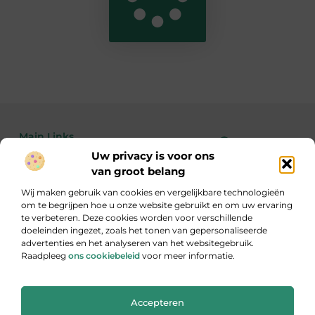
Main Links
Uw privacy is voor ons
Bekende Nederlanders
Linkbuilding kopen: de feiten, risico’s en wanneer het wél of niet slim is
Geld verdienen met je website: zo maak je van bezoekers echte inkomsten
van groot belang
Wij maken gebruik van cookies en vergelijkbare technologieën
om te begrijpen hoe u onze website gebruikt en om uw ervaring
te verbeteren. Deze cookies worden voor verschillende
Inzicht, inspiratie en informatie
doeleinden ingezet, zoals het tonen van gepersonaliseerde
Een gevarieerde verzameling blogs die je aan het denken zet.
advertenties en het analyseren van het websitegebruik.
Raadpleeg
ons cookiebeleid
voor meer informatie.
Website index
Cookiebeleid (EU)
Accepteren