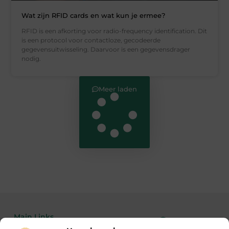
Wat zijn RFID cards en wat kun je ermee?
RFID is een afkorting voor radio-frequency identification. Dit
is een protocol voor contactloze, gecodeerde
gegevensuitwisseling. Daarvoor is een gegevensdrager
nodig.
Meer laden
Main Links