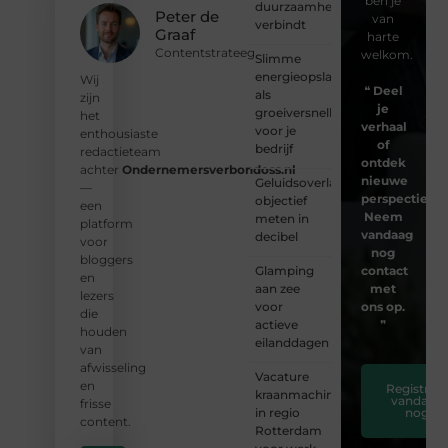
ben je
duurzaamheid
Peter de
van
verbindt
Graaf
harte
Contentstrateeg
welkom.
Slimme
energieopslag
Wij
❝
Deel
als
zijn
je
groeiversneller
het
verhaal
voor je
enthousiaste
of
bedrijf
redactieteam
ontdek
achter
Ondernemersverbondoss.nl
nieuwe
Geluidsoverlast
—
perspectieven
objectief
een
Neem
meten in
platform
vandaag
decibel
voor
nog
bloggers
Glamping
contact
en
aan zee
met
lezers
voor
ons op.
die
actieve
❞
houden
eilanddagen
van
afwisseling
Vacature
en
Registreer
kraanmachinist
vandaag
frisse
in regio
nog
content.
Rotterdam