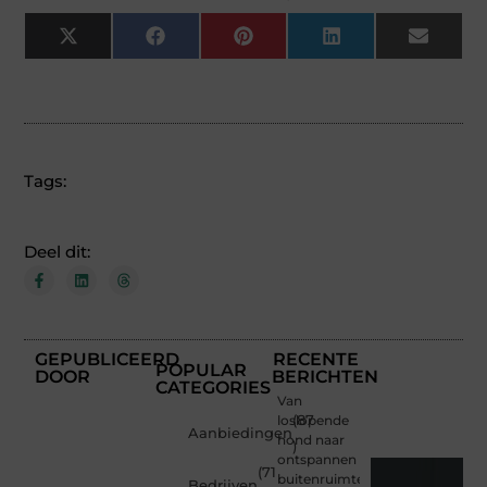
X
Facebook
Pinterest
LinkedIn
Email
(Twitter)
Tags:
Deel dit:
GEPUBLICEERD
RECENTE
POPULAR
DOOR
BERICHTEN
CATEGORIES
Van
loslopende
(87
Aanbiedingen
hond naar
)
ontspannen
(71
buitenruimte
Bedrijven