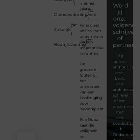
)
met het
Word
juiste
(34
jij
Dienstverlening
hekwerk
onze
)
volgende
Financieel
(25
Zakelijk
advies voor
schrijver
)
ondernemers
of
(23
via een
partner?
Bedrijfsvoering
assurantiekantoor
)
in Arnhem
Of je
nu een
De
enthousiaste
grootste
lezer
fouten bij
bent,
het
een
ontwerpen
ambitieuze
van een
schrijver,
lasafzuiging
of een
voor
ondernemer
laswerkplaatsen
met
een
Een Dupa-
boodschap
kast die
— bij
veiligheid
Ondernemersv
en