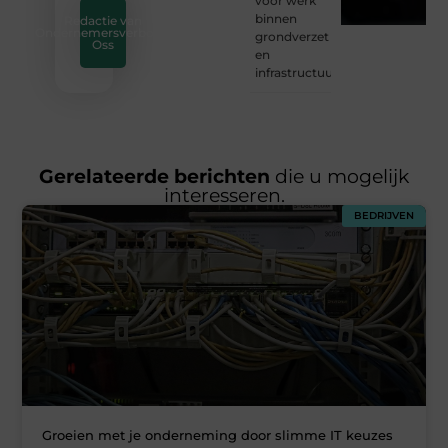
voor werk
binnen
Redactie van
Ondernemersverbond
grondverzet
Oss
en
infrastructuur
Gerelateerde berichten
die u mogelijk
interesseren.
BEDRIJVEN
Groeien met je onderneming door slimme IT keuzes