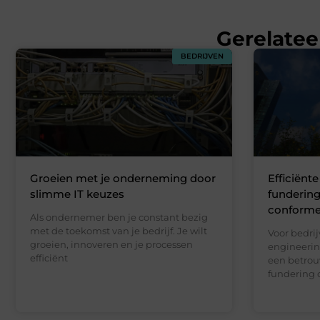
Gerelatee
BEDRIJVEN
Groeien met je onderneming door
Efficiënt
slimme IT keuzes
funderin
conforme
Als ondernemer ben je constant bezig
met de toekomst van je bedrijf. Je wilt
Voor bedrij
groeien, innoveren en je processen
engineerin
efficiënt
een betrou
fundering 