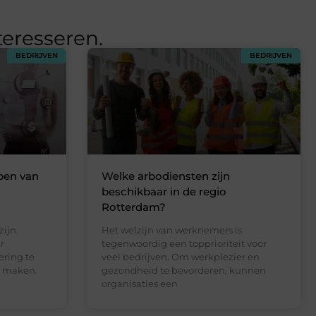
teresseren.
BEDRIJVEN
BEDRIJVEN
pen van
Welke arbodiensten zijn
beschikbaar in de regio
Rotterdam?
zijn
Het welzijn van werknemers is
r
tegenwoordig een topprioriteit voor
ring te
veel bedrijven. Om werkplezier en
te maken.
gezondheid te bevorderen, kunnen
organisaties een