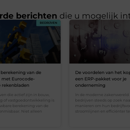
rde berichten
die u mogelijk in
BEDRIJVEN
e berekening van de
De voordelen van het ko
g met Eurocode-
een ERP-pakket voor je
 rekenbladen
onderneming
ven die actief zijn in bouw,
In de moderne zakenwereld 
g of vastgoedontwikkeling is
bedrijven steeds op zoek naa
wbare berekening van de
manieren om hun bedrijfsvoe
onmisbaar. Niet alleen
stroomlijnen en efficiënter 