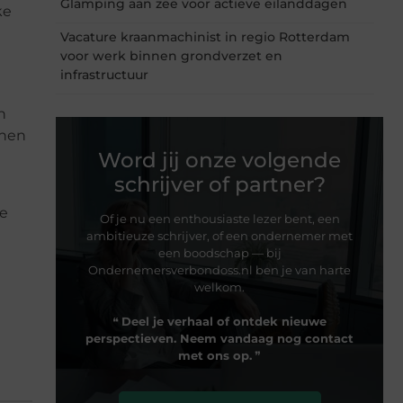
Glamping aan zee voor actieve eilanddagen
ke
Vacature kraanmachinist in regio Rotterdam
voor werk binnen grondverzet en
infrastructuur
n
nnen
Word jij onze volgende
schrijver of partner?
je
Of je nu een enthousiaste lezer bent, een
ambitieuze schrijver, of een ondernemer met
een boodschap — bij
Ondernemersverbondoss.nl ben je van harte
welkom.
❝
Deel je verhaal of ontdek nieuwe
perspectieven. Neem vandaag nog contact
met ons op.
❞