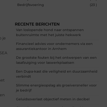
Bedrijfsvoering
(23 )
RECENTE BERICHTEN
Van loslopende hond naar ontspannen
buitenruimte met het juiste hekwerk
p je
Financieel advies voor ondernemers via een
assurantiekantoor in Arnhem
 SEA
De grootste fouten bij het ontwerpen van een
lasafzuiging voor laswerkplaatsen
Een Dupa-kast die veiligheid en duurzaamheid
verbindt
het
Slimme energieopslag als groeiversneller voor
je bedrijf
ven
Geluidsoverlast objectief meten in decibel