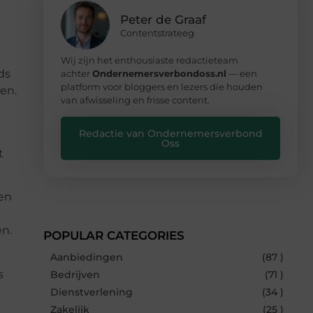
Peter de Graaf
Contentstrateeg
Wij zijn het enthousiaste redactieteam
ds
achter
Ondernemersverbondoss.nl
— een
platform voor bloggers en lezers die houden
en.
van afwisseling en frisse content.
Redactie van Ondernemersverbond
Oss
t
en
en.
POPULAR CATEGORIES
Aanbiedingen
(87 )
s
Bedrijven
(71 )
Dienstverlening
(34 )
Zakelijk
(25 )