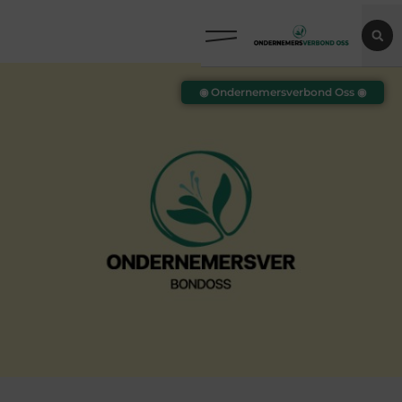
◉ Ondernemersverbond Oss ◉