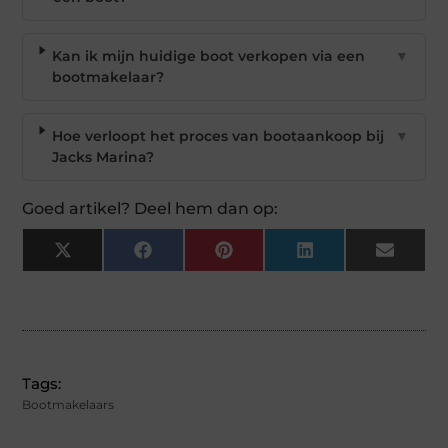
Kan ik mijn huidige boot verkopen via een
▼
bootmakelaar?
Hoe verloopt het proces van bootaankoop bij
▼
Jacks Marina?
Goed artikel? Deel hem dan op:
X
Facebook
Pinterest
LinkedIn
Email
(Twitter)
Tags:
Bootmakelaars