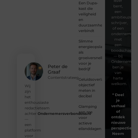
lezer
Een Dupa-
bent,
kast die
een
veiligheid
ambitieuze
en
schrijver,
duurzaamheid
of een
verbindt
ondernemer
met
Slimme
een
energieopslag
boodschap
als
— bij
groeiversneller
Ondernemersv
voor je
Peter de
ben je
bedrijf
Graaf
van
Contentstrateeg
harte
Geluidsoverlast
welkom.
objectief
Wij
meten in
zijn
❝
Deel
decibel
het
je
enthousiaste
verhaal
Glamping
redactieteam
of
aan zee
achter
Ondernemersverbondoss.nl
ontdek
voor
—
nieuwe
actieve
een
perspectieven
eilanddagen
platform
Neem
voor