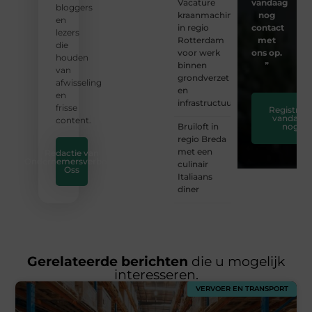
Vacature
vandaag
bloggers
kraanmachinist
nog
en
in regio
contact
lezers
Rotterdam
met
die
voor werk
ons op.
houden
binnen
❞
van
grondverzet
afwisseling
en
en
infrastructuur
frisse
Registreer
vandaag
content.
Bruiloft in
nog
regio Breda
met een
Redactie van
Ondernemersverbond
culinair
Oss
Italiaans
diner
Gerelateerde berichten
die u mogelijk
interesseren.
VERVOER EN TRANSPORT