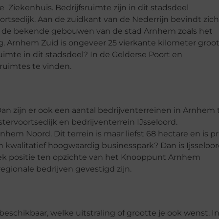
Ziekenhuis. Bedrijfsruimte zijn in dit stadsdeel
rtsedijk. Aan de zuidkant van de Nederrijn bevindt zich
van de bekende gebouwen van de stad Arnhem zoals het
 Arnhem Zuid is ongeveer 25 vierkante kilometer groo
uimte in dit stadsdeel? In de Gelderse Poort en
ruimtes te vinden.
 Dan zijn er ook een aantal bedrijventerreinen in Arnhem 
tervoortsedijk en bedrijventerrein IJsseloord.
nhem Noord. Dit terrein is maar liefst 68 hectare en is p
n kwalitatief hoogwaardig businesspark? Dan is Ijsseloo
uniek positie ten opzichte van het Knooppunt Arnhem
regionale bedrijven gevestigd zijn.
schikbaar, welke uitstraling of grootte je ook wenst. I