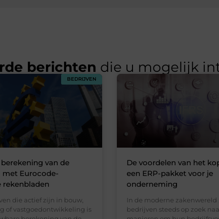
rde berichten
die u mogelijk in
BEDRIJVEN
e berekening van de
De voordelen van het ko
g met Eurocode-
een ERP-pakket voor je
 rekenbladen
onderneming
ven die actief zijn in bouw,
In de moderne zakenwereld 
g of vastgoedontwikkeling is
bedrijven steeds op zoek naa
wbare berekening van de
manieren om hun bedrijfsvoe