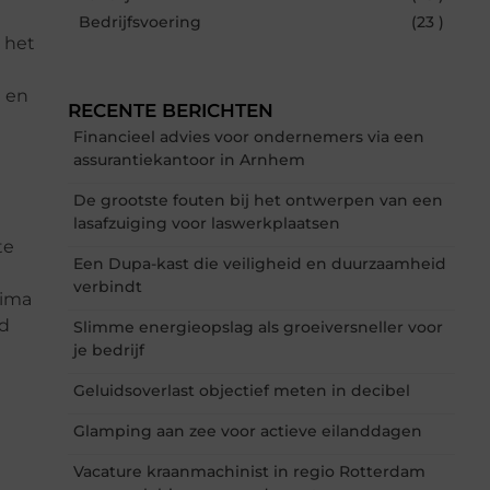
Bedrijfsvoering
(23 )
 het
t en
RECENTE BERICHTEN
Financieel advies voor ondernemers via een
assurantiekantoor in Arnhem
De grootste fouten bij het ontwerpen van een
lasafzuiging voor laswerkplaatsen
te
Een Dupa-kast die veiligheid en duurzaamheid
verbindt
rima
rd
Slimme energieopslag als groeiversneller voor
je bedrijf
Geluidsoverlast objectief meten in decibel
Glamping aan zee voor actieve eilanddagen
Vacature kraanmachinist in regio Rotterdam
n