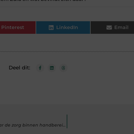
Pinterest
LinkedIn
Email
Deel dit:
Huur een levensloopbestendige woning in Groningen waar de zorg binnen handbereik is