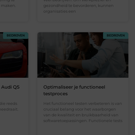
te maken.
gezondheid te bevorderen, kunnen
organisaties een
BEDRIJVEN
BEDRIJVEN
 Audi Q5
Optimaliseer je functioneel
testproces
die reeds
Het functioneel testen verbeteren is van
meedraait.
cruciaal belang voor het waarborgen
van de kwaliteit en bruikbaarheid van
softwaretoepassingen. Functionele tests