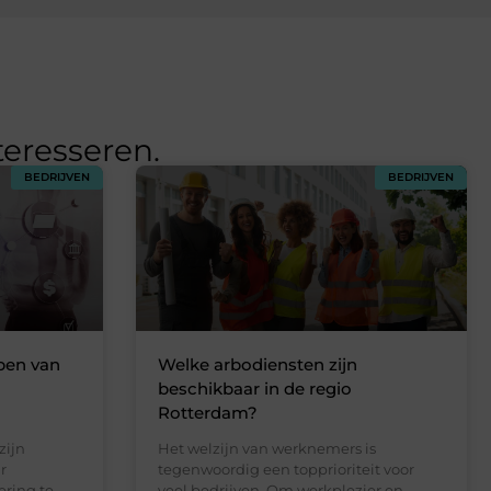
teresseren.
BEDRIJVEN
BEDRIJVEN
pen van
Welke arbodiensten zijn
beschikbaar in de regio
Rotterdam?
zijn
Het welzijn van werknemers is
r
tegenwoordig een topprioriteit voor
ring te
veel bedrijven. Om werkplezier en