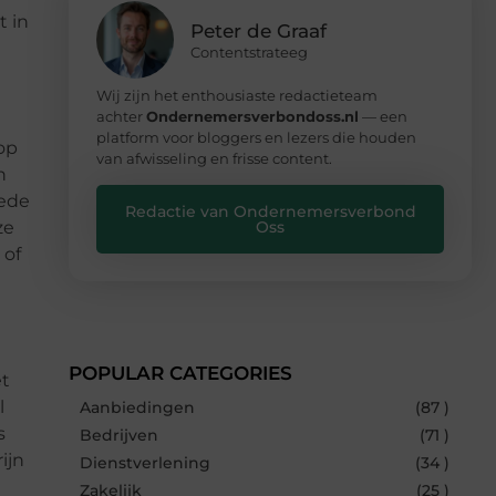
t in
Peter de Graaf
!
Contentstrateeg
Wij zijn het enthousiaste redactieteam
achter
Ondernemersverbondoss.nl
— een
platform voor bloggers en lezers die houden
op
van afwisseling en frisse content.
n
oede
Redactie van Ondernemersverbond
ze
Oss
 of
POPULAR CATEGORIES
et
l
Aanbiedingen
(87 )
s
Bedrijven
(71 )
ijn
Dienstverlening
(34 )
Zakelijk
(25 )