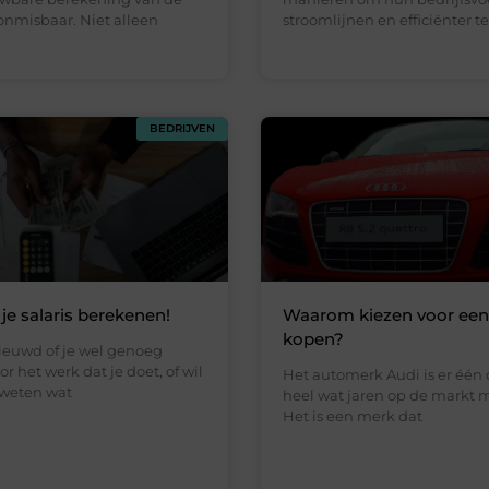
onmisbaar. Niet alleen
stroomlijnen en efficiënter 
BEDRIJVEN
 je salaris berekenen!
Waarom kiezen voor een
kopen?
ieuwd of je wel genoeg
or het werk dat je doet, of wil
Het automerk Audi is er één 
weten wat
heel wat jaren op de markt 
Het is een merk dat