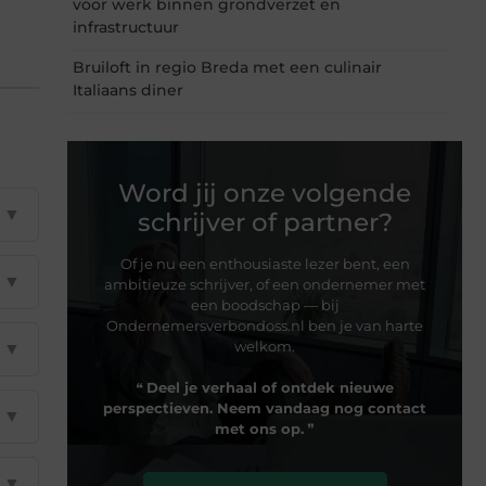
voor werk binnen grondverzet en
infrastructuur
Bruiloft in regio Breda met een culinair
Italiaans diner
Word jij onze volgende
▼
schrijver of partner?
Of je nu een enthousiaste lezer bent, een
▼
ambitieuze schrijver, of een ondernemer met
een boodschap — bij
Ondernemersverbondoss.nl ben je van harte
welkom.
▼
❝
Deel je verhaal of ontdek nieuwe
perspectieven. Neem vandaag nog contact
▼
met ons op.
❞
▼