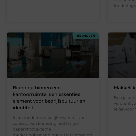
fundering 
BEDRIJVEN
Branding binnen een
Makkelijk
kantoorruimte: Een essentieel
Ben je ben
element voor bedrijfscultuur en
verdient vo
identiteit
je gewoon 
In de moderne zakelijke wereld is het
concept van branding niet langer
beperkt tot externe
marketinginspanningen. Het integreert