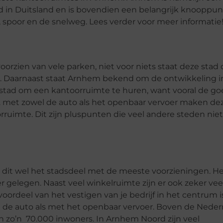
 in Duitsland en is bovendien een belangrijk knooppun
, spoor en de snelweg. Lees verder voor meer informatie
orzien van vele parken, niet voor niets staat deze stad 
. Daarnaast staat Arnhem bekend om de ontwikkeling i
stad om een kantoorruimte te huren, want vooral de g
. met zowel de auto als het openbaar vervoer maken de
rruimte. Dit zijn pluspunten die veel andere steden niet
 dit wel het stadsdeel met de meeste voorzieningen. H
er gelegen. Naast veel winkelruimte zijn er ook zeker vee
ordeel van het vestigen van je bedrijf in het centrum i
t de auto als met het openbaar vervoer. Boven de Nederr
n zo’n 70.000 inwoners. In Arnhem Noord zijn veel