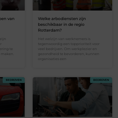
pen van
Welke arbodiensten zijn
beschikbaar in de regio
Rotterdam?
zijn
Het welzijn van werknemers is
r
tegenwoordig een topprioriteit voor
ring te
veel bedrijven. Om werkplezier en
te maken.
gezondheid te bevorderen, kunnen
organisaties een
BEDRIJVEN
BEDRIJVEN