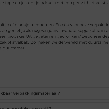
e tape en je kunt je pakket met een gerust hart verstu
aaltijd of drankje meenemen. En ook voor deze verpakk
o geniet je als nog van jouw favoriete kopje koffie in 
t een biobakje. Uit gegeten en gedronken? Deponeer de
niszak of afvalbak. Zo maken we de wereld met duurzame
je duurzamer!
eekbaar verpakkingsmateriaal?
am noppenfolie gemaakt?