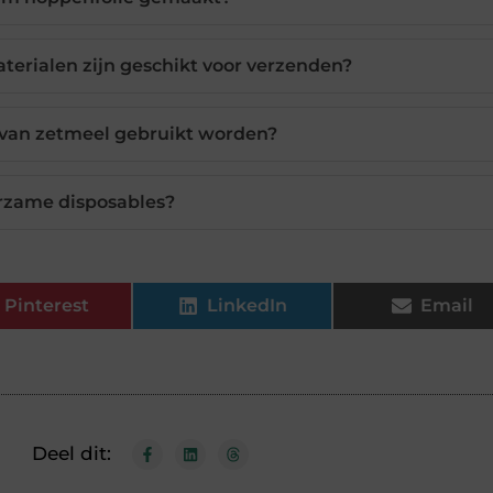
rialen zijn geschikt voor verzenden?
van zetmeel gebruikt worden?
rzame disposables?
Pinterest
LinkedIn
Email
Deel dit: