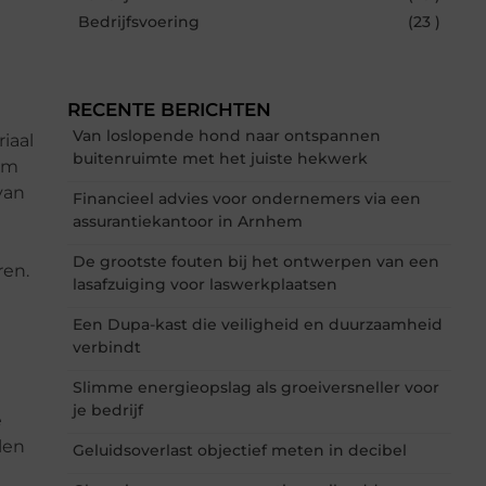
Bedrijfsvoering
(23 )
RECENTE BERICHTEN
Van loslopende hond naar ontspannen
iaal
buitenruimte met het juiste hekwerk
orm
van
Financieel advies voor ondernemers via een
assurantiekantoor in Arnhem
De grootste fouten bij het ontwerpen van een
ren.
lasafzuiging voor laswerkplaatsen
Een Dupa-kast die veiligheid en duurzaamheid
verbindt
Slimme energieopslag als groeiversneller voor
je bedrijf
e
len
Geluidsoverlast objectief meten in decibel