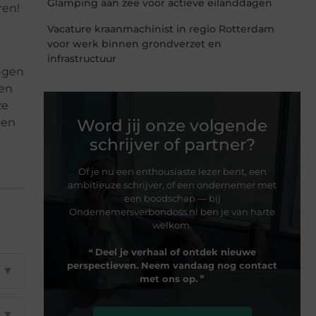
Glamping aan zee voor actieve eilanddagen
ren!
Vacature kraanmachinist in regio Rotterdam
voor werk binnen grondverzet en
infrastructuur
ingen
een
ze
 en
Word jij onze volgende
schrijver of partner?
Of je nu een enthousiaste lezer bent, een
ambitieuze schrijver, of een ondernemer met
een boodschap — bij
Ondernemersverbondoss.nl ben je van harte
welkom.
❝
Deel je verhaal of ontdek nieuwe
perspectieven. Neem vandaag nog contact
▼
met ons op.
❞
▼