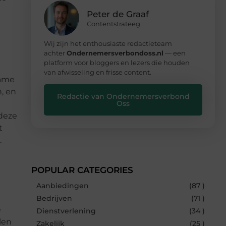
Peter de Graaf
Contentstrateeg
Wij zijn het enthousiaste redactieteam
achter
Ondernemersverbondoss.nl
— een
platform voor bloggers en lezers die houden
van afwisseling en frisse content.
zame
, en
Redactie van Ondernemersverbond
Oss
 deze
t
.
POPULAR CATEGORIES
Aanbiedingen
(87 )
Bedrijven
(71 )
e
Dienstverlening
(34 )
len
Zakelijk
(25 )