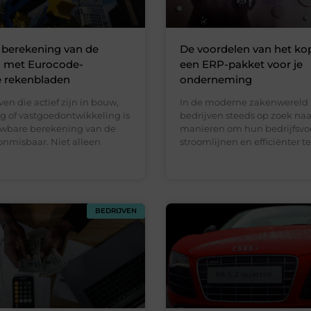
e berekening van de
De voordelen van het ko
g met Eurocode-
een ERP-pakket voor je
 rekenbladen
onderneming
ven die actief zijn in bouw,
In de moderne zakenwereld 
g of vastgoedontwikkeling is
bedrijven steeds op zoek naa
wbare berekening van de
manieren om hun bedrijfsvoe
onmisbaar. Niet alleen
stroomlijnen en efficiënter 
BEDRIJVEN