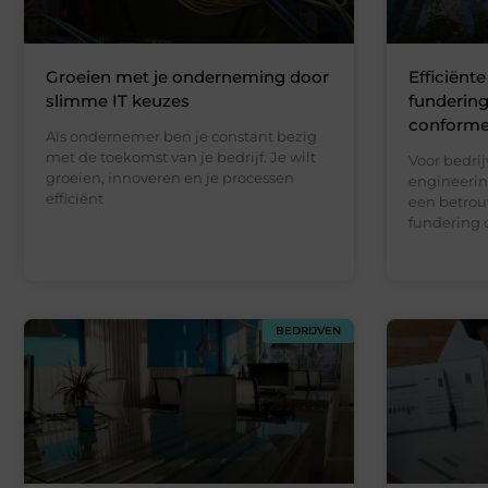
Groeien met je onderneming door
Efficiënt
slimme IT keuzes
funderin
conforme
Als ondernemer ben je constant bezig
met de toekomst van je bedrijf. Je wilt
Voor bedrij
groeien, innoveren en je processen
engineerin
efficiënt
een betrou
fundering 
BEDRIJVEN