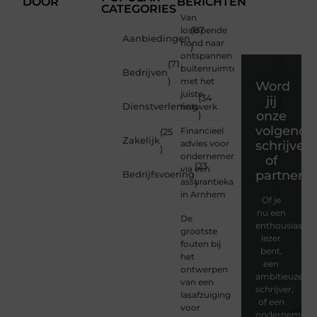
DOOR
BERICHTEN
CATEGORIES
Van
loslopende
(87
Aanbiedingen
hond naar
)
ontspannen
(71
buitenruimte
Bedrijven
)
met het
Word
juiste
(34
jij
Dienstverlening
hekwerk
onze
)
volgende
Financieel
(25
Zakelijk
advies voor
schrijver
)
ondernemers
of
(23
via een
partner?
Bedrijfsvoering
assurantiekantoor
)
in Arnhem
Of je
nu een
De
enthousiaste
grootste
lezer
fouten bij
bent,
het
een
ontwerpen
ambitieuze
van een
schrijver,
lasafzuiging
of een
voor
ondernemer