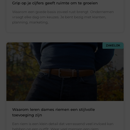
Grip op je cijfers geeft ruimte om te groeien
Waarom een goede basis zoveel rust brengt Ondernemen
vraagt elke dag om keuzes. Je bent bezig met klanten,
planning, marketing,
ZAKELIJK
Waarom leren dames riemen een stijlvolle
toevoeging zijn
Een riem is een klein detail dat verrassend veel invloed kan
hebben op een outfit. Waar veel mensen een riem