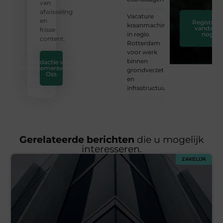
van
afwisseling
Vacature
en
Registreer
kraanmachinist
vandaag
frisse
in regio
nog
content.
Rotterdam
voor werk
binnen
Redactie van
Ondernemersverbond
grondverzet
Oss
en
infrastructuur
Gerelateerde berichten
die u mogelijk
interesseren.
ZAKELIJK