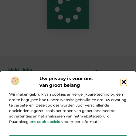
Main Links
Uw privacy is voor ons
Bekende Nederlanders
Linkbuilding kopen: de feiten, risico’s en wanneer het wél of niet slim is
Geld verdienen met je website: zo maak je van bezoekers echte inkomsten
van groot belang
Wij maken gebruik van cookies en vergelijkbare technologieën
om te begrijpen hoe u onze website gebruikt en om uw ervaring
te verbeteren. Deze cookies worden voor verschillende
Inzicht, inspiratie en informatie
doeleinden ingezet, zoals het tonen van gepersonaliseerde
Een gevarieerde verzameling blogs die je aan het denken zet.
advertenties en het analyseren van het websitegebruik.
Raadpleeg
ons cookiebeleid
voor meer informatie.
Website index
Cookiebeleid (EU)