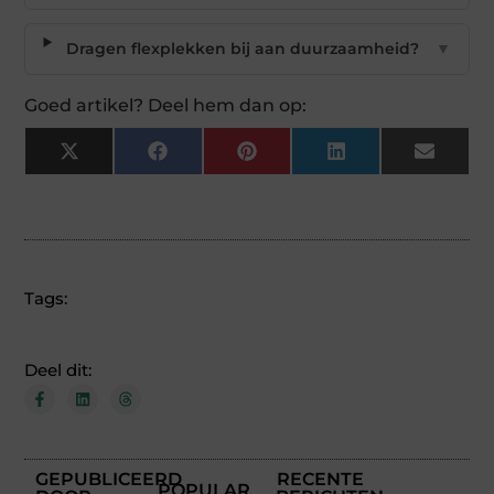
Dragen flexplekken bij aan duurzaamheid?
▼
Goed artikel? Deel hem dan op:
X
Facebook
Pinterest
LinkedIn
Email
(Twitter)
Tags:
Deel dit:
GEPUBLICEERD
RECENTE
POPULAR