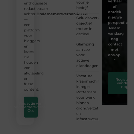
verhaal
voor je
enthousiaste
of
bedrijf
redactieteam
ontdek
achter
Ondernemersverbondoss.nl
nieuwe
Geluidsoverlast
—
perspectieven
objectief
een
Neem
meten in
platform
vandaag
decibel
voor
nog
bloggers
Glamping
contact
en
aan zee
met
lezers
voor
ons op.
die
actieve
❞
houden
eilanddagen
van
afwisseling
Vacature
en
Registreer
kraanmachinist
vandaag
frisse
in regio
nog
content.
Rotterdam
voor werk
binnen
Redactie van
Ondernemersverbond
grondverzet
Oss
en
infrastructuur