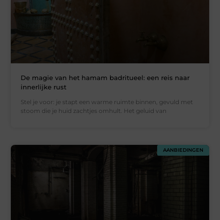
De magie van het hamam badritueel: een reis naar
innerlijke rust
Stel je voor: je stapt een warme ruimte binnen, gevuld met
stoom die je huid zachtjes omhult. Het geluid van
AANBIEDINGEN