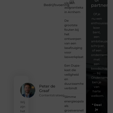
(23
via een
partner?
Bedrijfsvoering
assurantiekantoor
)
in Arnhem
Of je
nu een
De
enthousiaste
grootste
lezer
fouten bij
bent,
het
een
ontwerpen
ambitieuze
van een
schrijver,
lasafzuiging
of een
voor
ondernemer
laswerkplaatsen
met
een
Een Dupa-
boodschap
kast die
— bij
veiligheid
Ondernemersv
en
ben je
duurzaamheid
Peter de
van
verbindt
Graaf
harte
Contentstrateeg
welkom.
Slimme
energieopslag
Wij
❝
Deel
als
zijn
je
groeiversneller
het