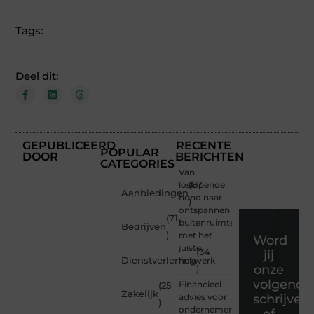
Tags:
Deel dit:
GEPUBLICEERD
RECENTE
POPULAR
DOOR
BERICHTEN
CATEGORIES
Van
loslopende
(87
Aanbiedingen
hond naar
)
ontspannen
(71
buitenruimte
Bedrijven
)
met het
Word
juiste
(34
jij
Dienstverlening
hekwerk
onze
)
volgende
Financieel
(25
Zakelijk
advies voor
schrijver
)
ondernemers
of