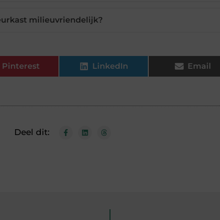
eurkast milieuvriendelijk?
Pinterest
LinkedIn
Email
Deel dit: