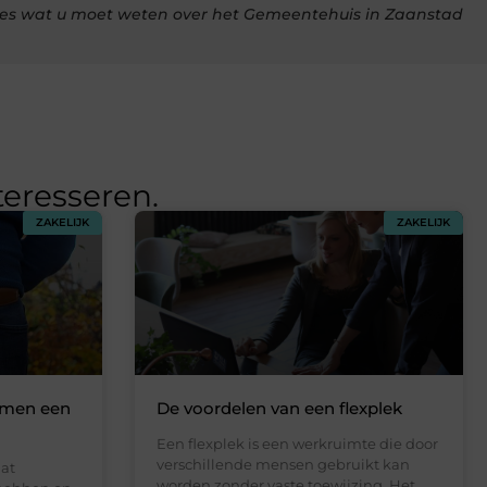
les wat u moet weten over het Gemeentehuis in Zaanstad
teresseren.
ZAKELIJK
ZAKELIJK
emen een
De voordelen van een flexplek
Een flexplek is een werkruimte die door
verschillende mensen gebruikt kan
dat
worden zonder vaste toewijzing. Het