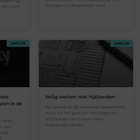
 hebben op
concept van flexplekken wint
n een riem
ZAKELIJK
ZAKELIJK
nele
Veilig werken met hijsbanden
sten in de
Veiligheid op de werkvloer is essentieel,
zeker als het gaat om het hijsen en
verplaatsen van zware lasten.
retail
Hijsbanden spelen
an een
wijl
n