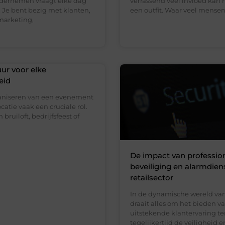
dernemen vraagt elke dag
verrassend veel invloed kan
 Je bent bezig met klanten,
een outfit. Waar veel mense
marketing,
ur voor elke
eid
ganiseren van een evenement
ocatie vaak een cruciale rol.
 bruiloft, bedrijfsfeest of
De impact van professio
beveiliging en alarmdien
retailsector
In de dynamische wereld van 
draait alles om het bieden v
uitstekende klantervaring ter
tegelijkertijd de veiligheid e