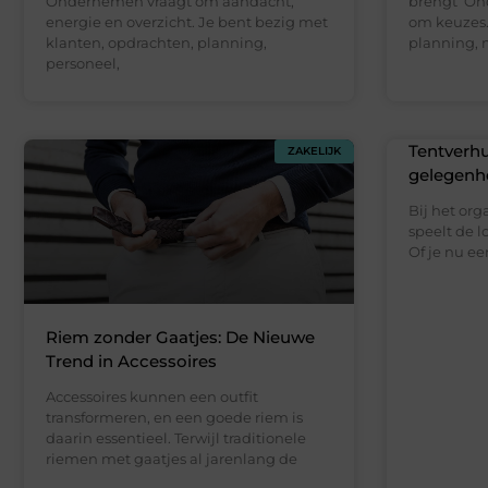
Ondernemen vraagt om aandacht,
brengt On
energie en overzicht. Je bent bezig met
om keuzes.
klanten, opdrachten, planning,
planning, 
personeel,
Tentverhu
ZAKELIJK
gelegenh
Bij het or
speelt de l
Of je nu een
Riem zonder Gaatjes: De Nieuwe
Trend in Accessoires
Accessoires kunnen een outfit
transformeren, en een goede riem is
daarin essentieel. Terwijl traditionele
riemen met gaatjes al jarenlang de