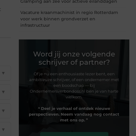
Glamping aan zee voor actieve eilanddagen
t
Vacature kraanmachinist in regio Rotterdam
voor werk binnen grondverzet en
infrastructuur
Word jij onze volgende
schrijver of partner?
▼
Of je nu een enthousiaste lezer bent, een
ambitieuze schrijver, of een ondernemer met
een boodschap — bij
Ondernemersverbondoss.nl ben je van harte
▼
welkom.
❝
Deel je verhaal of ontdek nieuwe
▼
perspectieven. Neem vandaag nog contact
met ons op.
❞
▼