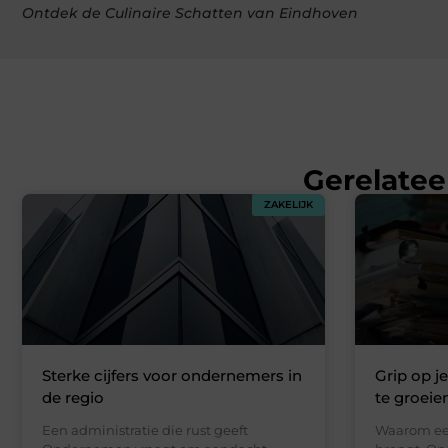
Ontdek de Culinaire Schatten van Eindhoven
Gerelatee
ZAKELIJK
Sterke cijfers voor ondernemers in
Grip op j
de regio
te groeie
Een administratie die rust geeft
Waarom een