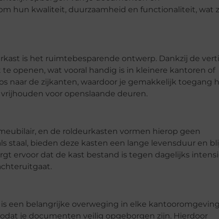
hun kwaliteit, duurzaamheid en functionaliteit, wat 
kast is het ruimtebesparende ontwerp. Dankzij de verti
te openen, wat vooral handig is in kleinere kantoren of
os naar de zijkanten, waardoor je gemakkelijk toegang 
t vrijhouden voor openslaande deuren.
eubilair, en de roldeurkasten vormen hierop geen
 staal, bieden deze kasten een lange levensduur en bl
rgt ervoor dat de kast bestand is tegen dagelijks intensi
 achteruitgaat.
is een belangrijke overweging in elke kantooromgeving
 zodat je documenten veilig opgeborgen zijn. Hierdoor