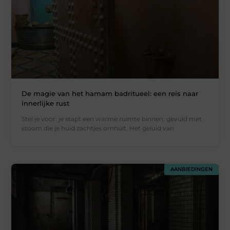
De magie van het hamam badritueel: een reis naar
innerlijke rust
Stel je voor: je stapt een warme ruimte binnen, gevuld met
stoom die je huid zachtjes omhult. Het geluid van
AANBIEDINGEN