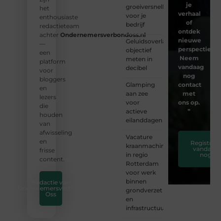
je
groeiversneller
het
verhaal
voor je
enthousiaste
of
bedrijf
redactieteam
ontdek
achter
Ondernemersverbondoss.nl
nieuwe
Geluidsoverlast
—
perspectieven
objectief
een
Neem
meten in
platform
vandaag
decibel
voor
nog
bloggers
Glamping
contact
en
aan zee
met
lezers
voor
ons op.
die
actieve
❞
houden
eilanddagen
van
afwisseling
Vacature
en
Registreer
kraanmachinist
vandaag
frisse
in regio
nog
content.
Rotterdam
voor werk
binnen
Redactie van
Ondernemersverbond
grondverzet
Oss
en
infrastructuur