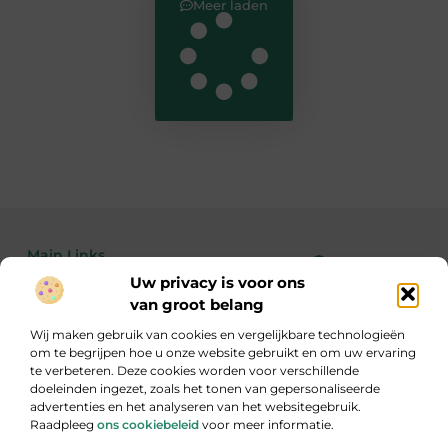
Meer laden
Main Links
Uw privacy is voor ons
Bekende Nederlanders
Linkbuilding kopen: de feiten, risico’s en wanneer het wél of niet slim is
Geld verdienen met je website: zo maak je van bezoekers echte inkomsten
van groot belang
Wij maken gebruik van cookies en vergelijkbare technologieën
om te begrijpen hoe u onze website gebruikt en om uw ervaring
te verbeteren. Deze cookies worden voor verschillende
Inzicht, inspiratie en informatie
doeleinden ingezet, zoals het tonen van gepersonaliseerde
Een gevarieerde verzameling blogs die je aan het denken zet.
advertenties en het analyseren van het websitegebruik.
Raadpleeg
ons cookiebeleid
voor meer informatie.
Website index
Cookiebeleid (EU)