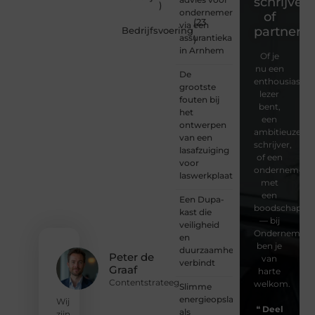
schrijver
)
ondernemers
of
(23
via een
partner?
Bedrijfsvoering
assurantiekantoor
)
in Arnhem
Of je
nu een
De
enthousiaste
grootste
lezer
fouten bij
bent,
het
een
ontwerpen
ambitieuze
van een
schrijver,
lasafzuiging
of een
voor
ondernemer
laswerkplaatsen
met
een
Een Dupa-
boodschap
kast die
— bij
veiligheid
Ondernemersv
en
ben je
duurzaamheid
Peter de
van
verbindt
Graaf
harte
Contentstrateeg
welkom.
Slimme
energieopslag
Wij
❝
Deel
als
zijn