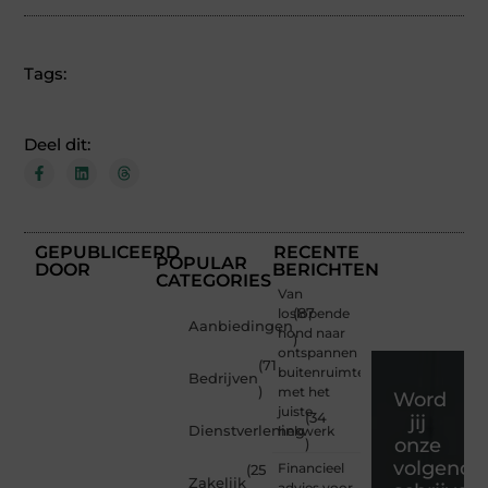
Tags:
Deel dit:
GEPUBLICEERD
RECENTE
POPULAR
DOOR
BERICHTEN
CATEGORIES
Van
loslopende
(87
Aanbiedingen
hond naar
)
ontspannen
(71
buitenruimte
Bedrijven
)
met het
Word
juiste
(34
jij
Dienstverlening
hekwerk
onze
)
volgende
Financieel
(25
Zakelijk
advies voor