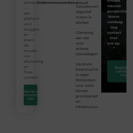
ontdek
achter
Ondernemersverbondoss.nl
nieuwe
Geluidsoverlast
—
perspectieven
objectief
een
Neem
meten in
platform
vandaag
decibel
voor
nog
bloggers
Glamping
contact
en
aan zee
met
lezers
voor
ons op.
die
actieve
❞
houden
eilanddagen
van
afwisseling
Vacature
en
Registreer
kraanmachinist
vandaag
frisse
in regio
nog
content.
Rotterdam
voor werk
binnen
Redactie van
Ondernemersverbond
grondverzet
Oss
en
infrastructuur