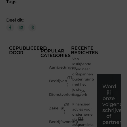
Tags:
Deel dit:
GEPUBLICEERD
RECENTE
POPULAR
DOOR
BERICHTEN
CATEGORIES
Van
loslopende
(87
Aanbiedingen
hond naar
)
ontspannen
(71
buitenruimte
Bedrijven
)
met het
Word
juiste
(34
jij
Dienstverlening
hekwerk
onze
)
volgende
Financieel
(25
Zakelijk
advies voor
schrijver
)
ondernemers
of
(23
via een
partner?
Bedrijfsvoering
assurantiekantoor
)