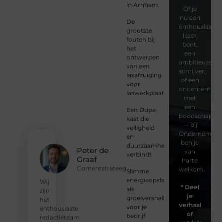
in Arnhem
Of je
nu een
De
enthousiaste
grootste
lezer
fouten bij
bent,
het
een
ontwerpen
ambitieuze
van een
schrijver,
lasafzuiging
of een
voor
ondernemer
laswerkplaatsen
met
een
Een Dupa-
boodschap
kast die
— bij
veiligheid
Ondernemersv
en
ben je
duurzaamheid
Peter de
van
verbindt
Graaf
harte
Contentstrateeg
welkom.
Slimme
energieopslag
Wij
❝
Deel
als
zijn
je
groeiversneller
het
verhaal
voor je
enthousiaste
of
bedrijf
redactieteam