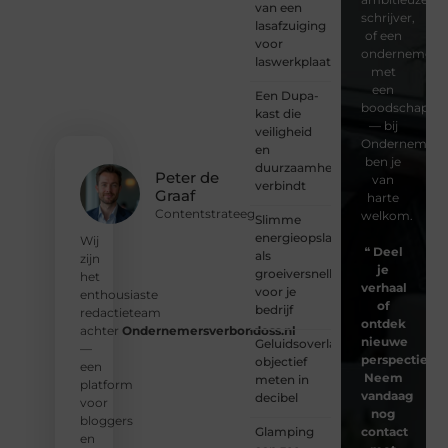
van een
schrijver,
lasafzuiging
of een
voor
ondernemer
laswerkplaatsen
met
een
Een Dupa-
boodschap
kast die
— bij
veiligheid
Ondernemersv
en
ben je
duurzaamheid
Peter de
van
verbindt
Graaf
harte
Contentstrateeg
welkom.
Slimme
energieopslag
Wij
❝
Deel
als
zijn
je
groeiversneller
het
verhaal
voor je
enthousiaste
of
bedrijf
redactieteam
ontdek
achter
Ondernemersverbondoss.nl
nieuwe
Geluidsoverlast
—
perspectieven
objectief
een
Neem
meten in
platform
vandaag
decibel
voor
nog
bloggers
Glamping
contact
en