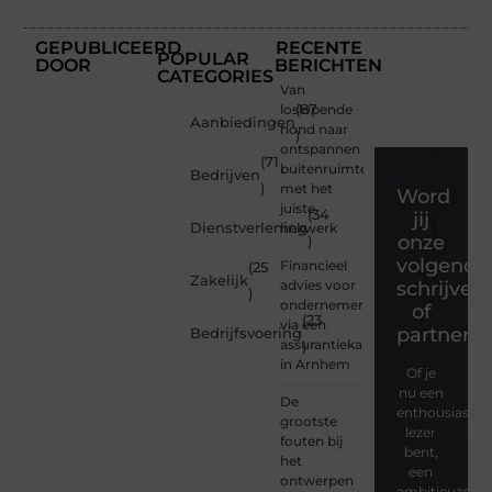
GEPUBLICEERD
RECENTE
POPULAR
DOOR
BERICHTEN
CATEGORIES
Van
loslopende
(87
Aanbiedingen
hond naar
)
ontspannen
(71
buitenruimte
Bedrijven
)
met het
Word
juiste
(34
jij
Dienstverlening
hekwerk
onze
)
volgende
Financieel
(25
Zakelijk
advies voor
schrijver
)
ondernemers
of
(23
via een
partner?
Bedrijfsvoering
assurantiekantoor
)
in Arnhem
Of je
nu een
De
enthousiaste
grootste
lezer
fouten bij
bent,
het
een
ontwerpen
ambitieuze