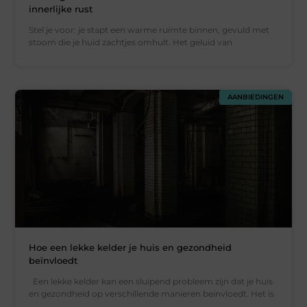
innerlijke rust
Stel je voor: je stapt een warme ruimte binnen, gevuld met
stoom die je huid zachtjes omhult. Het geluid van
AANBIEDINGEN
Hoe een lekke kelder je huis en gezondheid
beïnvloedt
Een lekke kelder kan een sluipend probleem zijn dat je huis
en gezondheid op verschillende manieren beïnvloedt. Het is