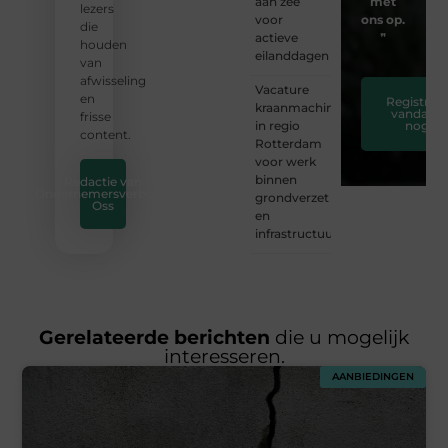
aan zee
met
lezers
voor
ons op.
die
actieve
❞
houden
eilanddagen
van
afwisseling
Vacature
en
Registreer
kraanmachinist
vandaag
frisse
in regio
nog
content.
Rotterdam
voor werk
binnen
Redactie van
Ondernemersverbond
grondverzet
Oss
en
infrastructuur
Gerelateerde berichten
die u mogelijk
interesseren.
AANBIEDINGEN