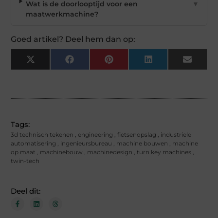
Wat is de doorlooptijd voor een
▼
maatwerkmachine?
Goed artikel? Deel hem dan op:
X
Facebook
Pinterest
LinkedIn
Email
(Twitter)
Tags:
3d technisch tekenen
,
engineering
,
fietsenopslag
,
industriele
automatisering
,
ingenieursbureau
,
machine bouwen
,
machine
op maat
,
machinebouw
,
machinedesign
,
turn key machines
,
twin-tech
Deel dit: