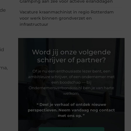
Glamping aan zee voor actieve eilanddagen
ede
Vacature kraanmachinist in regio Rotterdam
voor werk binnen grondverzet en
infrastructuur
id
Word jij onze volgende
schrijver of partner?
mma,
Of je nu een enthousiaste lezer bent, een
ambitieuze schrijver, of een ondernemer met
een boodschap — bij
Ondernemersverbondoss.nl ben je van harte
welkom.
❝
Deel je verhaal of ontdek nieuwe
perspectieven. Neem vandaag nog contact
met ons op.
❞