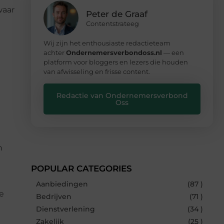
waar
Peter de Graaf
Contentstrateeg
Wij zijn het enthousiaste redactieteam
achter
Ondernemersverbondoss.nl
— een
platform voor bloggers en lezers die houden
van afwisseling en frisse content.
Redactie van Ondernemersverbond
Oss
n
POPULAR CATEGORIES
Aanbiedingen
(87 )
e
Bedrijven
(71 )
Dienstverlening
(34 )
Zakelijk
(25 )