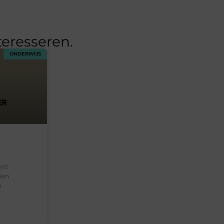
teresseren.
ONDERWIJS
ent
den
e