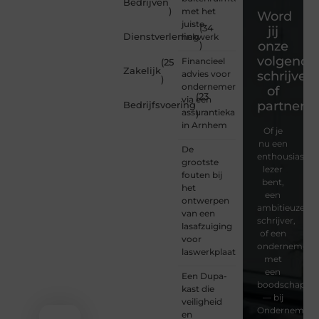
Bedrijven
)
met het
Word
juiste
(34
jij
Dienstverlening
hekwerk
onze
)
volgende
Financieel
(25
Zakelijk
advies voor
schrijver
)
ondernemers
of
(23
via een
partner?
Bedrijfsvoering
assurantiekantoor
)
in Arnhem
Of je
nu een
De
enthousiaste
grootste
lezer
fouten bij
bent,
het
een
ontwerpen
ambitieuze
van een
schrijver,
lasafzuiging
of een
voor
ondernemer
laswerkplaatsen
met
een
Een Dupa-
boodschap
kast die
— bij
veiligheid
Ondernemersv
en