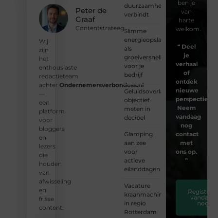
ben je
duurzaamheid
Peter de
van
verbindt
Graaf
harte
Contentstrateeg
welkom.
Slimme
energieopslag
Wij
❝
Deel
als
zijn
je
groeiversneller
het
verhaal
voor je
enthousiaste
of
bedrijf
redactieteam
ontdek
achter
Ondernemersverbondoss.nl
nieuwe
Geluidsoverlast
—
perspectieven
objectief
een
Neem
meten in
platform
vandaag
decibel
voor
nog
bloggers
Glamping
contact
en
aan zee
met
lezers
voor
ons op.
die
actieve
❞
houden
eilanddagen
van
afwisseling
Vacature
en
Registreer
kraanmachinist
vandaag
frisse
in regio
nog
content.
Rotterdam