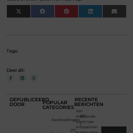
X
Facebook
Pinterest
LinkedIn
Email
(Twitter)
Tags:
Deel dit:
GEPUBLICEERD
RECENTE
POPULAR
DOOR
BERICHTEN
CATEGORIES
Van
loslopende
(87
Aanbiedingen
hond naar
)
ontspannen
(71
buitenruimte