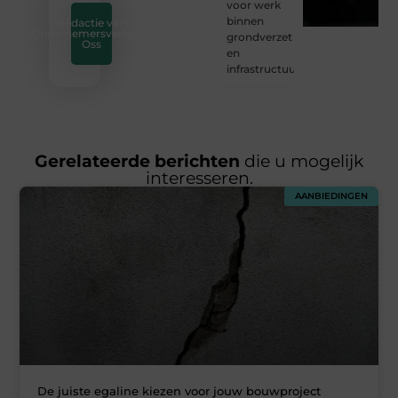
voor werk
binnen
Redactie van
Ondernemersverbond
grondverzet
Oss
en
infrastructuur
Gerelateerde berichten
die u mogelijk
interesseren.
AANBIEDINGEN
De juiste egaline kiezen voor jouw bouwproject