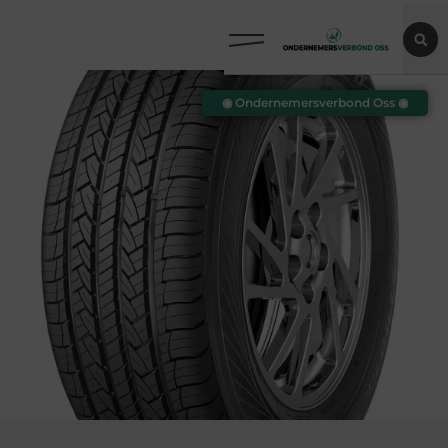
◉ Ondernemersverbond Oss ◉