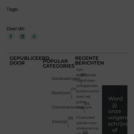
Tags:
Deel dit:
GEPUBLICEERD
RECENTE
POPULAR
DOOR
BERICHTEN
CATEGORIES
Van
loslopende
(87
Aanbiedingen
hond naar
)
ontspannen
(71
buitenruimte
Bedrijven
)
met het
Word
juiste
(34
jij
Dienstverlening
hekwerk
onze
)
volgende
Financieel
(25
Zakelijk
advies voor
schrijver
)
ondernemers
of
(23
via een