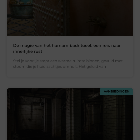
De magie van het hamam badritueel: een reis naar
innerlijke rust
Stel je voor: je stapt een warme ruimte binnen, gevuld met
stoom die je huid zachtjes omhult. Het geluid van
AANBIEDINGEN