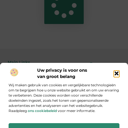
Main Links
Uw privacy is voor ons
Bekende Nederlanders
Linkbuilding kopen: de feiten, risico’s en wanneer het wél of niet slim is
Geld verdienen met je website: zo maak je van bezoekers echte inkomsten
van groot belang
Wij maken gebruik van cookies en vergelijkbare technologieën
om te begrijpen hoe u onze website gebruikt en om uw ervaring
te verbeteren. Deze cookies worden voor verschillende
Inzicht, inspiratie en informatie
doeleinden ingezet, zoals het tonen van gepersonaliseerde
Een gevarieerde verzameling blogs die je aan het denken zet.
advertenties en het analyseren van het websitegebruik.
Raadpleeg
ons cookiebeleid
voor meer informatie.
Website index
Cookiebeleid (EU)