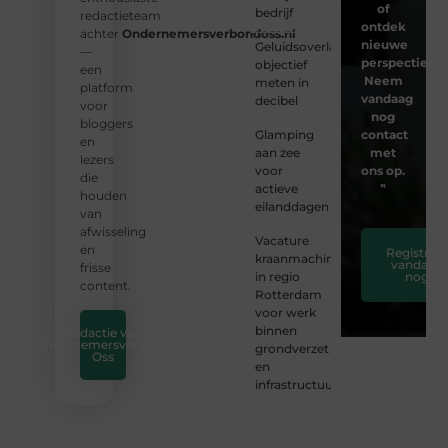
of
bedrijf
redactieteam
ontdek
achter
Ondernemersverbondoss.nl
nieuwe
Geluidsoverlast
—
perspectieven
objectief
een
Neem
meten in
platform
vandaag
decibel
voor
nog
bloggers
Glamping
contact
en
aan zee
met
lezers
voor
ons op.
die
actieve
❞
houden
eilanddagen
van
afwisseling
Vacature
en
Registreer
kraanmachinist
vandaag
frisse
in regio
nog
content.
Rotterdam
voor werk
binnen
Redactie van
Ondernemersverbond
grondverzet
Oss
en
infrastructuur