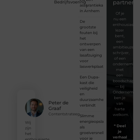
partner?
Bedrijfsvoering
assurantiekantoor
)
in Arnhem
Of je
nu een
De
enthousiaste
grootste
lezer
fouten bij
bent,
het
een
ontwerpen
ambitieuze
van een
schrijver,
lasafzuiging
of een
voor
ondernemer
laswerkplaatsen
met
een
Een Dupa-
boodschap
kast die
— bij
veiligheid
Ondernemersv
en
ben je
duurzaamheid
Peter de
van
verbindt
Graaf
harte
Contentstrateeg
welkom.
Slimme
energieopslag
Wij
❝
Deel
als
zijn
je
groeiversneller
het
verhaal
voor je
enthousiaste