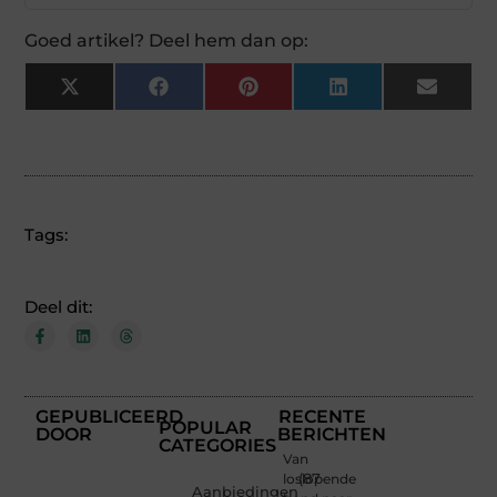
Goed artikel? Deel hem dan op:
X
Facebook
Pinterest
LinkedIn
Email
(Twitter)
Tags:
Deel dit:
GEPUBLICEERD
RECENTE
POPULAR
DOOR
BERICHTEN
CATEGORIES
Van
loslopende
(87
Aanbiedingen