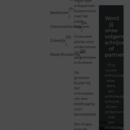
hond naar
)
ontspannen
(71
buitenruimte
Bedrijven
)
met het
Word
juiste
(34
jij
Dienstverlening
hekwerk
onze
)
volgende
Financieel
(25
Zakelijk
advies voor
schrijver
)
ondernemers
of
(23
via een
partner?
Bedrijfsvoering
assurantiekantoor
)
in Arnhem
Of je
nu een
De
enthousiaste
grootste
lezer
fouten bij
bent,
het
een
ontwerpen
ambitieuze
van een
schrijver,
lasafzuiging
of een
voor
ondernemer
laswerkplaatsen
met
een
Een Dupa-
boodschap
kast die