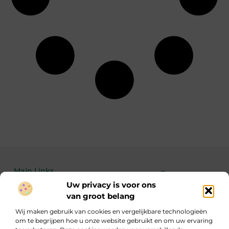
Main Links
Uw privacy is voor ons
Bekende Nederlanders
Linkbuilding kopen: de feiten, risico’s en wanneer het wél of niet slim is
Geld verdienen met je website: zo maak je van bezoekers echte inkomsten
van groot belang
Wij maken gebruik van cookies en vergelijkbare technologieën
om te begrijpen hoe u onze website gebruikt en om uw ervaring