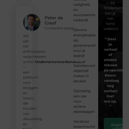
— bij
veiligheid
Ondernemersv
en
ben je
duurzaamheid
Peter de
van
verbindt
Graaf
harte
Contentstrateeg
welkom.
Slimme
energieopslag
Wij
❝
Deel
als
zijn
je
groeiversneller
het
verhaal
voor je
enthousiaste
of
bedrijf
redactieteam
ontdek
achter
Ondernemersverbondoss.nl
nieuwe
Geluidsoverlast
—
perspectieven
objectief
een
Neem
meten in
platform
vandaag
decibel
voor
nog
bloggers
Glamping
contact
en
aan zee
met
lezers
voor
ons op.
die
actieve
❞
houden
eilanddagen
van
afwisseling
Vacature
en
Registreer
kraanmachinist
vandaag