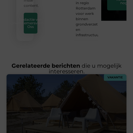
frisse
in regio
nog
content.
Rotterdam
voor werk
binnen
Redactie van
Ondernemersverbond
grondverzet
Oss
en
infrastructuur
Gerelateerde berichten
die u mogelijk
interesseren.
VAKANTIE