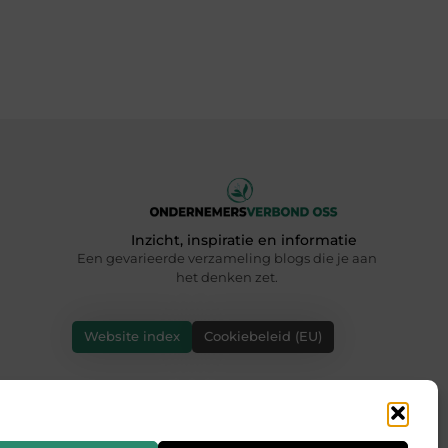
Inzicht, inspiratie en informatie
Een gevarieerde verzameling blogs die je aan
het denken zet.
Website index
Cookiebeleid (EU)