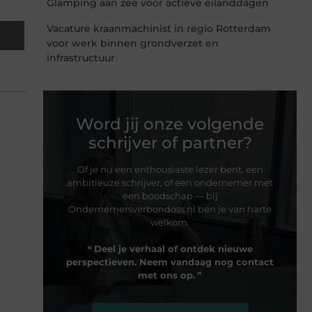
Glamping aan zee voor actieve eilanddagen
Vacature kraanmachinist in regio Rotterdam
voor werk binnen grondverzet en
infrastructuur
Word jij onze volgende
schrijver of partner?
Of je nu een enthousiaste lezer bent, een
ambitieuze schrijver, of een ondernemer met
een boodschap — bij
Ondernemersverbondoss.nl ben je van harte
welkom.
❝
Deel je verhaal of ontdek nieuwe
perspectieven. Neem vandaag nog contact
met ons op.
❞