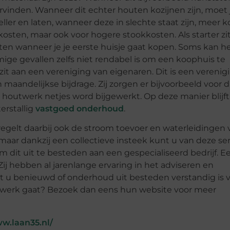
ervinden. Wanneer dit echter houten kozijnen zijn, moet 
ler en laten, wanneer deze in slechte staat zijn, meer 
osten, maar ook voor hogere stookkosten. Als starter zit
sten wanneer je je eerste huisje gaat kopen. Soms kan h
ige gevallen zelfs niet rendabel is om een koophuis te
t aan een vereniging van eigenaren. Dit is een verenig
n maandelijkse bijdrage. Zij zorgen er bijvoorbeeld voor d
w houtwerk netjes word bijgewerkt. Op deze manier blijf
rstallig
vastgoed onderhoud
.
regelt daarbij ook de stroom toevoer en waterleidingen 
aar dankzij een collectieve insteek kunt u van deze se
m dit uit te besteden aan een gespecialiseerd bedrijf. E
 Zij hebben al jarenlange ervaring in het adviseren en
t u benieuwd of onderhoud uit besteden verstandig is 
 te werk gaat? Bezoek dan eens hun website voor meer
ww.laan35.nl/