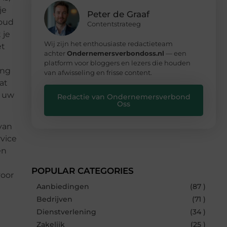
je
Peter de Graaf
koud
Contentstrateeg
 je
Wij zijn het enthousiaste redactieteam
et
achter
Ondernemersverbondoss.nl
— een
platform voor bloggers en lezers die houden
ing
van afwisseling en frisse content.
at
t uw
Redactie van Ondernemersverbond
Oss
van
rvice
en
POPULAR CATEGORIES
voor
Aanbiedingen
(87 )
Bedrijven
(71 )
Dienstverlening
(34 )
Zakelijk
(25 )