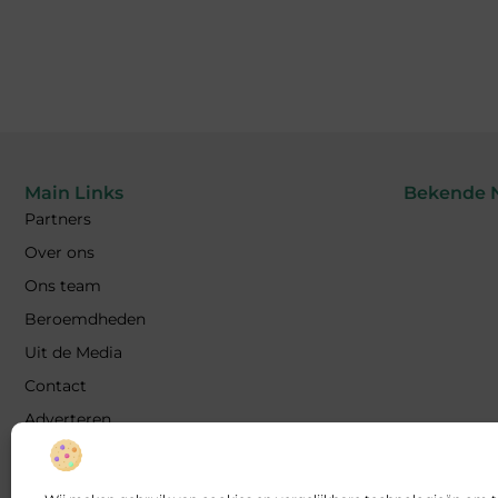
Main Links
Bekende 
Partners
Over ons
Ons team
Beroemdheden
Uit de Media
Contact
Adverteren
Linkbuilding kopen: de feiten, risico’s en
wanneer het wél of niet slim is