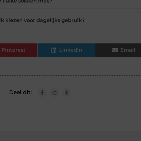
n Falke sokken mee?
k kiezen voor dagelijks gebruik?
Pinterest
LinkedIn
Email
Deel dit: