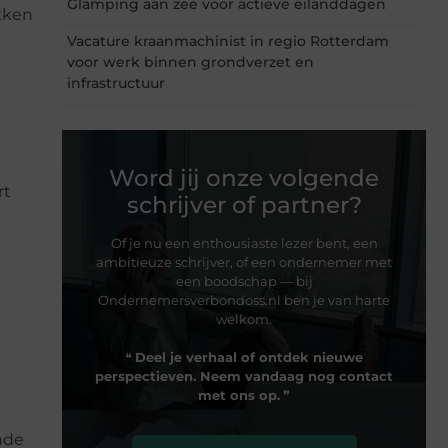
Glamping aan zee voor actieve eilanddagen
okken
Vacature kraanmachinist in regio Rotterdam
voor werk binnen grondverzet en
infrastructuur
Word jij onze volgende
rt
schrijver of partner?
Of je nu een enthousiaste lezer bent, een
ambitieuze schrijver, of een ondernemer met
een boodschap — bij
Ondernemersverbondoss.nl ben je van harte
welkom.
❝
Deel je verhaal of ontdek nieuwe
perspectieven. Neem vandaag nog contact
met ons op.
❞
nde