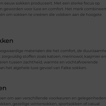
n eeuw sokken produceert. Met een sterke focus op
em geworden voor luxe en comfort. Het merk combineer
eën om sokken te creëren die voldoen aan de hoogste
okken
oogwaardige materialen die het comfort, de duurzaamh
orgvuldig stoffen zoals katoen, merinowol, kasjmier e
deren tussen zachtheid, warmte en vochtafvoerende
an het algehele luxe gevoel van Falke sokken.
en
erpen om aan verschillende voorkeuren en gelegenheden
okken, gezellige wintersokken, sportsokken of casual