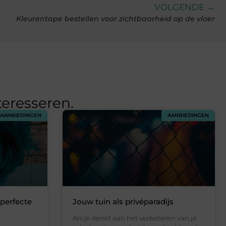
VOLGENDE →
Kleurentape bestellen voor zichtbaarheid op de vloer
teresseren.
AANBIEDINGEN
AANBIEDINGEN
 perfecte
Jouw tuin als privéparadijs
Als je denkt aan het verbeteren van je