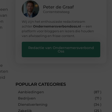
Peter de Graaf
n een
Contentstrateeg
 van
en
Wij zijn het enthousiaste redactieteam
achter
Ondernemersverbondoss.nl
— een
jn
platform voor bloggers en lezers die houden
van afwisseling en frisse content.
Redactie van Ondernemersverbond
Oss
de
eten
eid
POPULAR CATEGORIES
Aanbiedingen
(87 )
Bedrijven
(71 )
Dienstverlening
(34 )
Zakelijk
(25 )