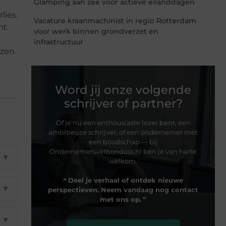
Glamping aan zee voor actieve eilanddagen
lies.
Vacature kraanmachinist in regio Rotterdam
mt.
voor werk binnen grondverzet en
infrastructuur
ezen
Word jij onze volgende
schrijver of partner?
Of je nu een enthousiaste lezer bent, een
ambitieuze schrijver, of een ondernemer met
een boodschap — bij
Ondernemersverbondoss.nl ben je van harte
▼
welkom.
❝
Deel je verhaal of ontdek nieuwe
▼
perspectieven. Neem vandaag nog contact
met ons op.
❞
▼