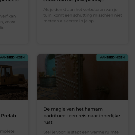
Als je denkt aan het verbeteren van je
tuin, komt een schutting misschien niet
rverf kan
meteen als eerste in je op.
n, vooral
die
AANBIEDINGEN
AANBIEDINGEN
n
De magie van het hamam
 Prefab
badritueel: een reis naar innerlijke
rust
n
complete
Stel je voor: je stapt een warme ruimte