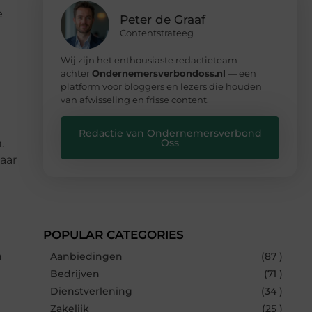
e
Peter de Graaf
Contentstrateeg
Wij zijn het enthousiaste redactieteam
achter
Ondernemersverbondoss.nl
— een
platform voor bloggers en lezers die houden
van afwisseling en frisse content.
Redactie van Ondernemersverbond
.
Oss
aar
POPULAR CATEGORIES
a
Aanbiedingen
(87 )
Bedrijven
(71 )
Dienstverlening
(34 )
Zakelijk
(25 )