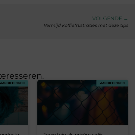
VOLGENDE →
Vermijd koffiefrustraties met deze tips
teresseren.
AANBIEDINGEN
AANBIEDINGEN
 perfecte
Jouw tuin als privéparadijs