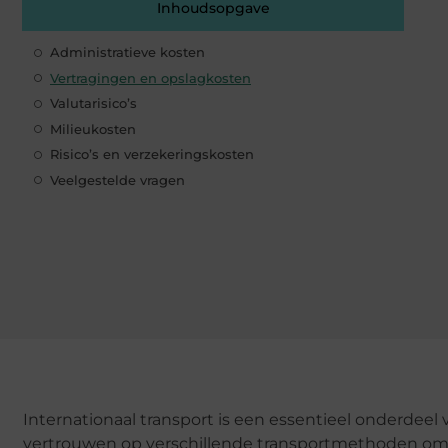
Inhoudsopgave
Administratieve kosten
Vertragingen en opslagkosten
Valutarisico’s
Milieukosten
Risico’s en verzekeringskosten
Veelgestelde vragen
Internationaal transport is een essentieel onderdee
vertrouwen op verschillende transportmethoden om go