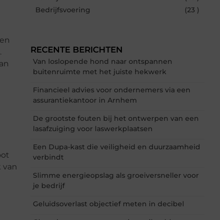
Bedrijfsvoering
(23 )
een
RECENTE BERICHTEN
.
Van loslopende hond naar ontspannen
van
buitenruimte met het juiste hekwerk
Financieel advies voor ondernemers via een
assurantiekantoor in Arnhem
De grootste fouten bij het ontwerpen van een
lasafzuiging voor laswerkplaatsen
Een Dupa-kast die veiligheid en duurzaamheid
oot
verbindt
k van
Slimme energieopslag als groeiversneller voor
je bedrijf
Geluidsoverlast objectief meten in decibel