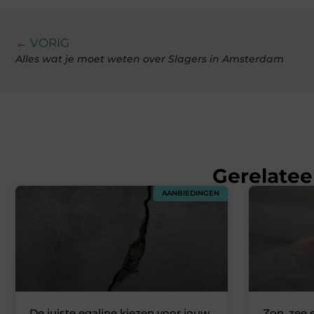
← VORIG
Alles wat je moet weten over Slagers in Amsterdam
Gerelatee
AANBIEDINGEN
De juiste egaline kiezen voor jouw
Zon, zee 