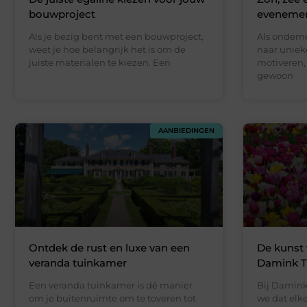
bouwproject
evenemen
Als je bezig bent met een bouwproject,
Als onderne
weet je hoe belangrijk het is om de
naar uniek
juiste materialen te kiezen. Een
motiveren,
gewoon
AANBIEDINGEN
Ontdek de rust en luxe van een
De kunst 
veranda tuinkamer
Damink T
Een veranda tuinkamer is dé manier
Bij Damink
om je buitenruimte om te toveren tot
we dat elke