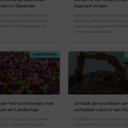
ten in Deventer
haarverf vinden
mer ben je altijd op zoek
Het kiezen van de juiste haa
e manieren om je team te
een behoorlijke uitdaging zij
 klanten te imponeren of
met zoveel opties en trends 
constant veranderen.
AANBIEDINGEN
van het tuinontwerp met
Ontdek de voordelen va
uin en Landschap
complete casco's van VS
 Tuin en Landschap weten
Prefab bouwen wint snel aa
 tuin uniek is. Het is een
populariteit. Maar wat zijn 