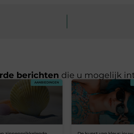
rde berichten
die u mogelijk in
AANBIEDINGEN
en zinnenprikkelende
De kunst van kleur: jouw