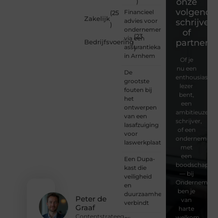
onze
)
volgende
Financieel
(25
Zakelijk
advies voor
schrijver
)
ondernemers
of
(23
via een
partner?
Bedrijfsvoering
assurantiekantoor
)
in Arnhem
Of je
nu een
De
enthousiaste
grootste
lezer
fouten bij
bent,
het
een
ontwerpen
ambitieuze
van een
schrijver,
lasafzuiging
of een
voor
ondernemer
laswerkplaatsen
met
een
Een Dupa-
boodschap
kast die
— bij
veiligheid
Ondernemersv
en
ben je
duurzaamheid
Peter de
van
verbindt
Graaf
harte
Contentstrateeg
welkom.