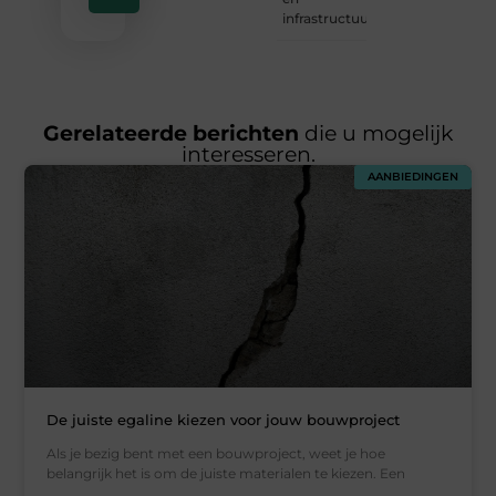
infrastructuur
Gerelateerde berichten
die u mogelijk
interesseren.
AANBIEDINGEN
De juiste egaline kiezen voor jouw bouwproject
Als je bezig bent met een bouwproject, weet je hoe
belangrijk het is om de juiste materialen te kiezen. Een