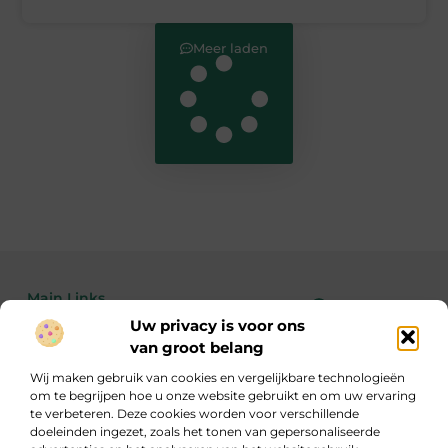
Meer laden
Main Links
Uw privacy is voor ons
Bekende Nederlanders
Linkbuilding kopen: de feiten, risico’s en wanneer het wél of niet slim is
Geld verdienen met je website: zo maak je van bezoekers echte inkomsten
van groot belang
Wij maken gebruik van cookies en vergelijkbare technologieën
om te begrijpen hoe u onze website gebruikt en om uw ervaring
te verbeteren. Deze cookies worden voor verschillende
Inzicht, inspiratie en informatie
doeleinden ingezet, zoals het tonen van gepersonaliseerde
Een gevarieerde verzameling blogs die je aan het denken zet.