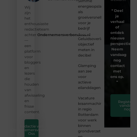
Slimme
energieopslag
Wij
❝
Deel
als
zijn
je
groeiversneller
het
verhaal
voor je
enthousiaste
of
bedrijf
redactieteam
ontdek
achter
Ondernemersverbondoss.nl
nieuwe
Geluidsoverlast
—
perspectieven
objectief
een
Neem
meten in
platform
vandaag
decibel
voor
nog
bloggers
Glamping
contact
en
aan zee
met
lezers
voor
ons op.
die
actieve
❞
houden
eilanddagen
van
afwisseling
Vacature
en
Registreer
kraanmachinist
vandaag
frisse
in regio
nog
content.
Rotterdam
voor werk
binnen
Redactie van
Ondernemersverbond
grondverzet
Oss
en