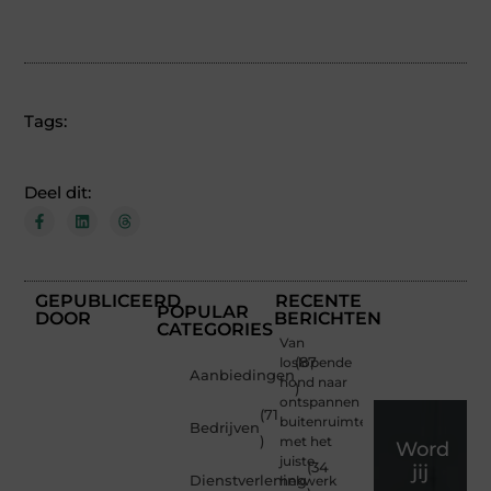
Tags:
Deel dit:
GEPUBLICEERD
RECENTE
POPULAR
DOOR
BERICHTEN
CATEGORIES
Van
loslopende
(87
Aanbiedingen
hond naar
)
ontspannen
(71
buitenruimte
Bedrijven
)
met het
Word
juiste
(34
jij
Dienstverlening
hekwerk